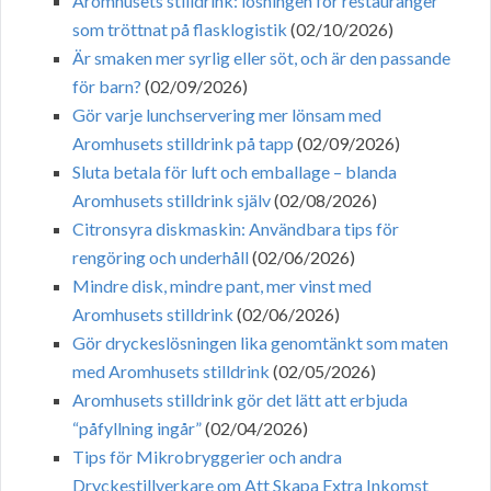
Aromhusets stilldrink: lösningen för restauranger
som tröttnat på flasklogistik
(02/10/2026)
Är smaken mer syrlig eller söt, och är den passande
för barn?
(02/09/2026)
Gör varje lunchservering mer lönsam med
Aromhusets stilldrink på tapp
(02/09/2026)
Sluta betala för luft och emballage – blanda
Aromhusets stilldrink själv
(02/08/2026)
Citronsyra diskmaskin: Användbara tips för
rengöring och underhåll
(02/06/2026)
Mindre disk, mindre pant, mer vinst med
Aromhusets stilldrink
(02/06/2026)
Gör dryckeslösningen lika genomtänkt som maten
med Aromhusets stilldrink
(02/05/2026)
Aromhusets stilldrink gör det lätt att erbjuda
“påfyllning ingår”
(02/04/2026)
Tips för Mikrobryggerier och andra
Dryckestillverkare om Att Skapa Extra Inkomst