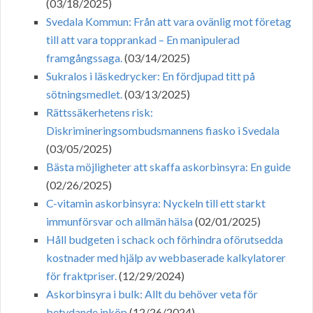
(03/18/2025)
Svedala Kommun: Från att vara ovänlig mot företag
till att vara topprankad – En manipulerad
framgångssaga.
(03/14/2025)
Sukralos i läskedrycker: En fördjupad titt på
sötningsmedlet.
(03/13/2025)
Rättssäkerhetens risk:
Diskrimineringsombudsmannens fiasko i Svedala
(03/05/2025)
Bästa möjligheter att skaffa askorbinsyra: En guide
(02/26/2025)
C-vitamin askorbinsyra: Nyckeln till ett starkt
immunförsvar och allmän hälsa
(02/01/2025)
Håll budgeten i schack och förhindra oförutsedda
kostnader med hjälp av webbaserade kalkylatorer
för fraktpriser.
(12/29/2024)
Askorbinsyra i bulk: Allt du behöver veta för
betydande inköp
(12/26/2024)