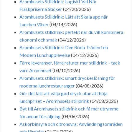
Aromhusets Stilldrink: Logiskt Val När
Flaskpriserna Sticker
(04/20/2026)
Aromhusets Stilldrink: Lätt att Skala upp när
Lunchen Växer
(04/14/2026)
Aromhusets stilldrink: perfekt när du vill kombinera
ekonomi och smak
(04/12/2026)
Aromhusets Stilldrink: Den Röda Tråden i en
Modern Lunchupplevelse
(04/12/2026)
Färre leveranser, färre returer, mer stilldrink – tack
vare Aromhuset
(04/10/2026)
Aromhusets stilldrink: smart dryckeslösning för
moderna lunchrestauranger
(04/08/2026)
Gör det lätt att välja god dryck utan att höja
lunchpriset – Aromhusets stilldrink
(04/08/2026)
Byt till Aromhusets stilldrink och få mer utrymme
för annan försäljning
(04/06/2026)
Askorbinsyra och citronsyra: Användningsområden
och fördelar
(04/04/2026)