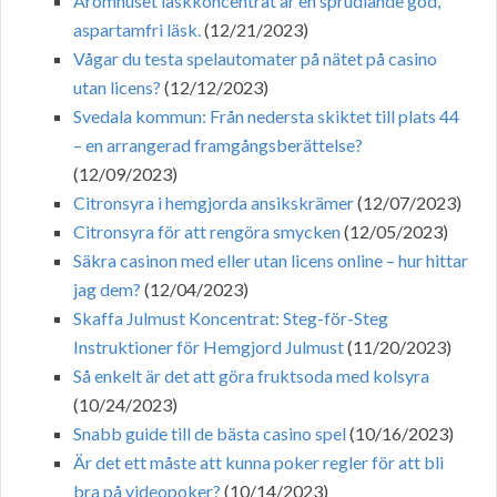
Aromhuset läskkoncentrat är en sprudlande god,
aspartamfri läsk.
(12/21/2023)
Vågar du testa spelautomater på nätet på casino
utan licens?
(12/12/2023)
Svedala kommun: Från nedersta skiktet till plats 44
– en arrangerad framgångsberättelse?
(12/09/2023)
Citronsyra i hemgjorda ansikskrämer
(12/07/2023)
Citronsyra för att rengöra smycken
(12/05/2023)
Säkra casinon med eller utan licens online – hur hittar
jag dem?
(12/04/2023)
Skaffa Julmust Koncentrat: Steg-för-Steg
Instruktioner för Hemgjord Julmust
(11/20/2023)
Så enkelt är det att göra fruktsoda med kolsyra
(10/24/2023)
Snabb guide till de bästa casino spel
(10/16/2023)
Är det ett måste att kunna poker regler för att bli
bra på videopoker?
(10/14/2023)