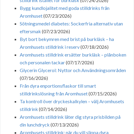
stilldrink istället för burkläsk
(07/24/2026)
Bygg kundlojalitet med goda stilldrinks från
Aromhuset
(07/23/2026)
Sötningsmedel diabetes: Sockerfria alternativ utan
eftersmak
(07/23/2026)
Byt bort bekymren med brist på burkläsk – ha
Aromhusets stilldrink i reserv
(07/18/2026)
Aromhusets stilldrink ersätter burkläsk – plånboken
och personalen tackar
(07/17/2026)
Glycerin Glycerol: Nyttor och Användningsområden
(07/16/2026)
Från dyra enportionsflaskor till smart
stilldrinkslösning från Aromhuset
(07/15/2026)
Ta kontroll över dryckeskalkylen – välj Aromhusets
stilldrink
(07/14/2026)
Aromhusets stilldrink låter dig styra prisbilden på
din lunchdryck
(07/13/2026)
Aromhusets stilldrink: när du vill slippa dyra