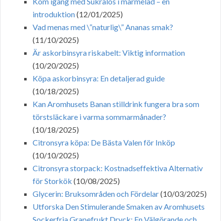
Kom igång med Sukralos i marmelad – en
introduktion
(12/01/2025)
Vad menas med \”naturlig\” Ananas smak?
(11/10/2025)
Är askorbinsyra riskabelt: Viktig information
(10/20/2025)
Köpa askorbinsyra: En detaljerad guide
(10/18/2025)
Kan Aromhusets Banan stilldrink fungera bra som
törstsläckare i varma sommarmånader?
(10/18/2025)
Citronsyra köpa: De Bästa Valen för Inköp
(10/10/2025)
Citronsyra storpack: Kostnadseffektiva Alternativ
för Storkök
(10/08/2025)
Glycerin: Bruksområden och Fördelar
(10/03/2025)
Utforska Den Stimulerande Smaken av Aromhusets
Sockerfria Grapefrukt Dryck: En Välgörande och