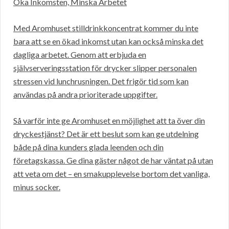
Öka Inkomsten, Minska Arbetet
Med Aromhuset stilldrinkkoncentrat kommer du inte
bara att se en ökad inkomst utan kan också minska det
dagliga arbetet. Genom att erbjuda en
självserveringsstation för drycker slipper personalen
stressen vid lunchrusningen. Det frigör tid som kan
användas på andra prioriterade uppgifter.
Så varför inte ge Aromhuset en möjlighet att ta över din
dryckestjänst? Det är ett beslut som kan ge utdelning
både på dina kunders glada leenden och din
företagskassa. Ge dina gäster något de har väntat på utan
att veta om det – en smakupplevelse bortom det vanliga,
minus socker.