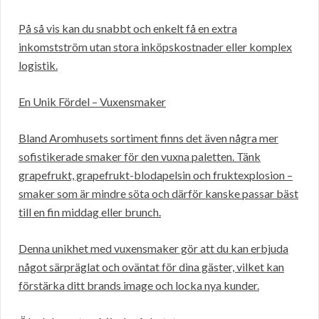
På så vis kan du snabbt och enkelt få en extra
inkomstström utan stora inköpskostnader eller komplex
logistik.
En Unik Fördel – Vuxensmaker
Bland Aromhusets sortiment finns det även några mer
sofistikerade smaker för den vuxna paletten. Tänk
grapefrukt, grapefrukt-blodapelsin och fruktexplosion –
smaker som är mindre söta och därför kanske passar bäst
till en fin middag eller brunch.
Denna unikhet med vuxensmaker gör att du kan erbjuda
något särpräglat och oväntat för dina gäster, vilket kan
förstärka ditt brands image och locka nya kunder.