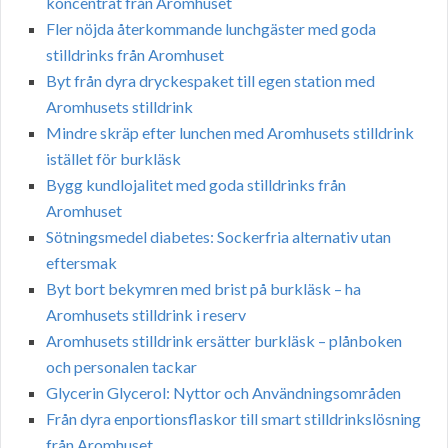
koncentrat från Aromhuset
Fler nöjda återkommande lunchgäster med goda
stilldrinks från Aromhuset
Byt från dyra dryckespaket till egen station med
Aromhusets stilldrink
Mindre skräp efter lunchen med Aromhusets stilldrink
istället för burkläsk
Bygg kundlojalitet med goda stilldrinks från
Aromhuset
Sötningsmedel diabetes: Sockerfria alternativ utan
eftersmak
Byt bort bekymren med brist på burkläsk – ha
Aromhusets stilldrink i reserv
Aromhusets stilldrink ersätter burkläsk – plånboken
och personalen tackar
Glycerin Glycerol: Nyttor och Användningsområden
Från dyra enportionsflaskor till smart stilldrinkslösning
från Aromhuset