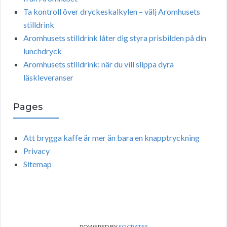
Ta kontroll över dryckeskalkylen – välj Aromhusets
stilldrink
Aromhusets stilldrink låter dig styra prisbilden på din
lunchdryck
Aromhusets stilldrink: när du vill slippa dyra
läskleveranser
Pages
Att brygga kaffe är mer än bara en knapptryckning
Privacy
Sitemap
POWERED BY
SOCRATES