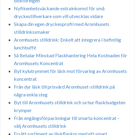
bokföringen
Nyfikenhetsväckande extrainkomst för små
dryckestillverkare som vill utvecklas vidare
Skapa din egen dryckesprofil med Aromhusets
stilldrinkssmaker
Aromhusets stilldrink: Enkelt att integrera i befintlig
lunchbuffé
Så Betalar Minskad Flaskhantering Hela Kostnaden för
Aromhusets Koncentrat
Byt kylutrymmet för läsk mot förvaring av Aromhusets
koncentrat
Från dyr läsk till prisvärd Aromhuset-stilldrink på
några enkla steg
Byt till Aromhusets stilldrink och se hur flaskbudgeten
krymper
Från engångsförpackningar till smarta koncentrat –
välj Aromhusets stilldrink
Ersätt sortiment av läskflaskor med ett smart