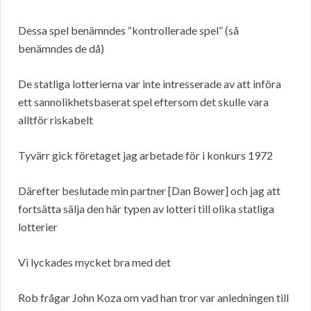
Dessa spel benämndes “kontrollerade spel” (så
benämndes de då)
De statliga lotterierna var inte intresserade av att införa
ett sannolikhetsbaserat spel eftersom det skulle vara
alltför riskabelt
Tyvärr gick företaget jag arbetade för i konkurs 1972
Därefter beslutade min partner [Dan Bower] och jag att
fortsätta sälja den här typen av lotteri till olika statliga
lotterier
Vi lyckades mycket bra med det
Rob frågar John Koza om vad han tror var anledningen till