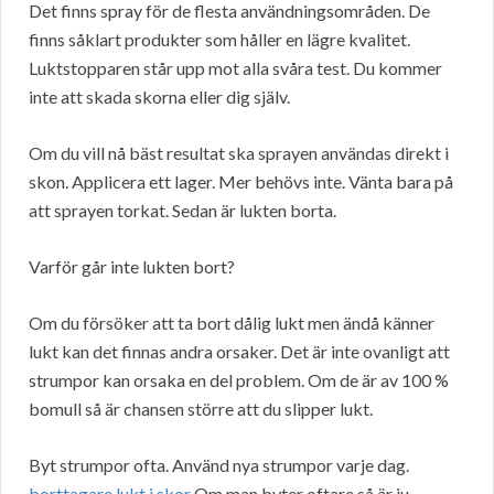
Det finns spray för de flesta användningsområden. De
finns såklart produkter som håller en lägre kvalitet.
Luktstopparen står upp mot alla svåra test. Du kommer
inte att skada skorna eller dig själv.
Om du vill nå bäst resultat ska sprayen användas direkt i
skon. Applicera ett lager. Mer behövs inte. Vänta bara på
att sprayen torkat. Sedan är lukten borta.
Varför går inte lukten bort?
Om du försöker att ta bort dålig lukt men ändå känner
lukt kan det finnas andra orsaker. Det är inte ovanligt att
strumpor kan orsaka en del problem. Om de är av 100 %
bomull så är chansen större att du slipper lukt.
Byt strumpor ofta. Använd nya strumpor varje dag.
borttagare lukt i skor
Om man byter oftare så är ju