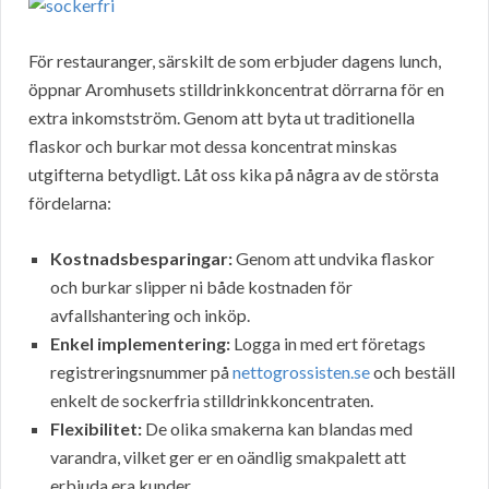
För restauranger, särskilt de som erbjuder dagens lunch,
öppnar Aromhusets stilldrinkkoncentrat dörrarna för en
extra inkomstström. Genom att byta ut traditionella
flaskor och burkar mot dessa koncentrat minskas
utgifterna betydligt. Låt oss kika på några av de största
fördelarna:
Kostnadsbesparingar:
Genom att undvika flaskor
och burkar slipper ni både kostnaden för
avfallshantering och inköp.
Enkel implementering:
Logga in med ert företags
registreringsnummer på
nettogrossisten.se
och beställ
enkelt de sockerfria stilldrinkkoncentraten.
Flexibilitet:
De olika smakerna kan blandas med
varandra, vilket ger er en oändlig smakpalett att
erbjuda era kunder.