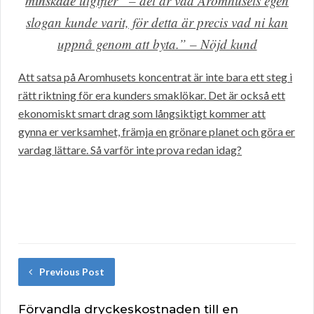
minskade utgifter” – det är vad Aromhusets egen
slogan kunde varit, för detta är precis vad ni kan
uppnå genom att byta.” – Nöjd kund
Att satsa på Aromhusets koncentrat är inte bara ett steg i
rätt riktning för era kunders smaklökar. Det är också ett
ekonomiskt smart drag som långsiktigt kommer att
gynna er verksamhet, främja en grönare planet och göra er
vardag lättare. Så varför inte prova redan idag?
Previous Post
Förvandla dryckeskostnaden till en