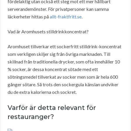
fördelaktig utan också ett steg mot ett mer hållbart
serverandemönster. För privatpersoner kan samma
läckerheter hittas på
allt-fraktfritt.se
.
Vad är Aromhusets stilldrinkkoncentrat?
Aromhuset tillverkar ett sockerfritt stilldrink-koncentrat
som verkligen skiljer sig från övriga marknaden. Till
skillnad från traditionella drycker, som ofta innehåller 10
% socker, är dessa koncentrat sötade med ett
sötningsmedel tillverkat av socker men som är hela 600
gånger sötare. Så trots den sockergula känslan undviker
du de extra kalorierna och sockret.
Varför är detta relevant för
restauranger?