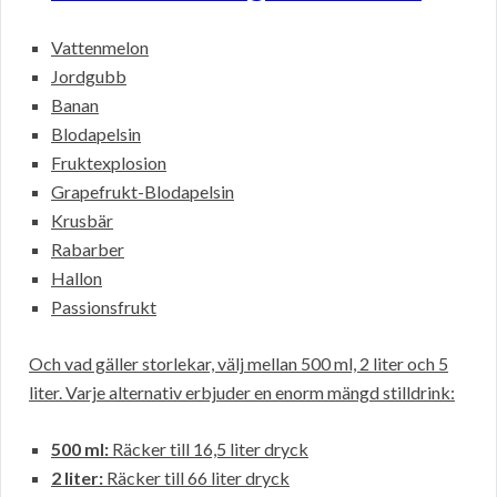
Vattenmelon
Jordgubb
Banan
Blodapelsin
Fruktexplosion
Grapefrukt-Blodapelsin
Krusbär
Rabarber
Hallon
Passionsfrukt
Och vad gäller storlekar, välj mellan 500 ml, 2 liter och 5
liter. Varje alternativ erbjuder en enorm mängd stilldrink:
500 ml:
Räcker till 16,5 liter dryck
2 liter:
Räcker till 66 liter dryck