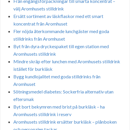
Från engångsförpackningar till smarta koncentrat –
välj Aromhusets stilldrink
Ersätt sortiment av läskflaskor med ett smart
koncentrat från Aromhuset
Fler nöjda återkommande lunchgäster med goda
stilldrinks från Aromhuset
Byt från dyra dryckespaket till egen station med
Aromhusets stilldrink
Mindre skräp efter lunchen med Aromhusets stilldrink
istället för burkläsk
Bygg kundlojalitet med goda stilldrinks från
Aromhuset
Sötningsmedel diabetes: Sockerfria alternativ utan
eftersmak
Byt bort bekymren med brist på burkläsk – ha
Aromhusets stilldrink i reserv
Aromhusets stilldrink ersätter burkläsk – plånboken
och personalen tackar