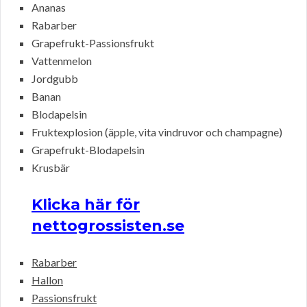
Ananas
Rabarber
Grapefrukt-Passionsfrukt
Vattenmelon
Jordgubb
Banan
Blodapelsin
Fruktexplosion (äpple, vita vindruvor och champagne)
Grapefrukt-Blodapelsin
Krusbär
Klicka här för
nettogrossisten.se
Rabarber
Hallon
Passionsfrukt