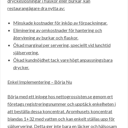
dryckeslösningar i flaskor eller burkar, kan
restaurangägare dra nytta av:
Minskade kostnader för inköp av förpackningar.
Eliminering av omkostnader för hantering och
återvinning av burkar och flaskor.
Ökad marginal per servering, speciellt vid lunchtid
själservering.
Ökad kundnöjdhet tack vare högt anpassningsbara
drycker.
Enkel Implementering – Börja Nu
Börja med ett inlogg hos nettogrossisten.se genom ert
företags registreringsnummer och upptäck enkelheten i
att beställa dessa koncentrat. Aromhusets koncentrat
blandas 1+32 med vatten och kan enkelt ställas upp för
själservering. Detta ger inte bara en läcker och hälsosam