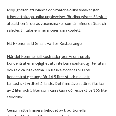
Möjligheten att blanda och matcha olika smaker ger
frihet att skapa unika upplevelser för dina gäster. Särskilt
attraktion är deras vuxensmaker som är mindre söta och
således tilltalar en mer mogen smakpalett.
Ett Ekonomiskt Smart Val för Restauranger
När det kommer till kostnader, ger Aromhusets
koncentrat en möjlighet att inte bara sänka utgifter utan
också öka intäkterna. En flaska av deras 500 ml
koncentrat ger ungefär 16,5 liter stilldrink – ett
fantastiskt vrdförhållande. Det finns även större flaskor
av 2 liter och 5 liter som kan skapa 66 respektive 165 liter
stilldrink.
Genom att eliminera behovet av traditionella