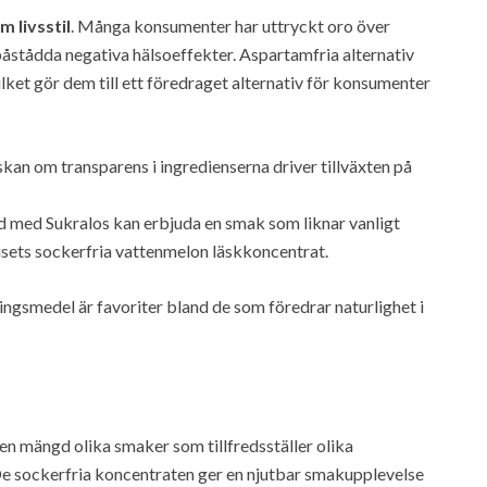
m livsstil
. Många konsumenter har uttryckt oro över
påstådda negativa hälsoeffekter. Aspartamfria alternativ
ket gör dem till ett föredraget alternativ för konsumenter
an om transparens i ingredienserna driver tillväxten på
ad med Sukralos kan erbjuda en smak som liknar vanligt
usets sockerfria vattenmelon läskkoncentrat.
ngsmedel är favoriter bland de som föredrar naturlighet i
n mängd olika smaker som tillfredsställer olika
 De sockerfria koncentraten ger en njutbar smakupplevelse