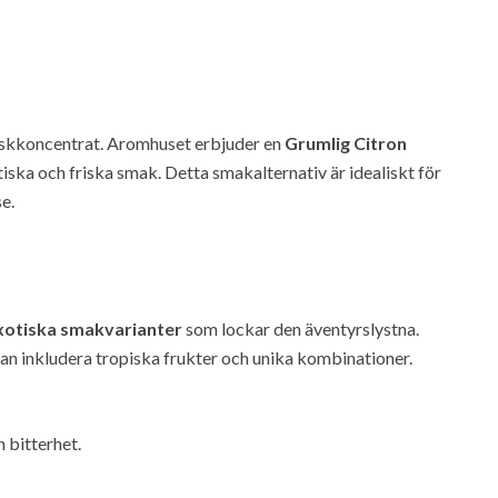
äskkoncentrat. Aromhuset erbjuder en
Grumlig Citron
tiska och friska smak. Detta smakalternativ är idealiskt för
e.
xotiska smakvarianter
som lockar den äventyrslystna.
an inkludera tropiska frukter och unika kombinationer.
 bitterhet.