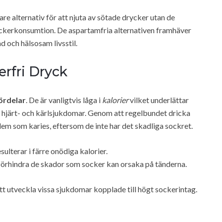
e alternativ för att njuta av sötade drycker utan de
ckerkonsumtion. De aspartamfria alternativen framhäver
d och hälsosam livsstil.
erfri Dryck
ördelar
. De är vanligtvis låga i
kalorier
vilket underlättar
t hjärt- och kärlsjukdomar. Genom att regelbundet dricka
em som karies, eftersom de inte har det skadliga sockret.
sulterar i färre onödiga kalorier.
tt förhindra de skador som socker kan orsaka på tänderna.
 att utveckla vissa sjukdomar kopplade till högt sockerintag.