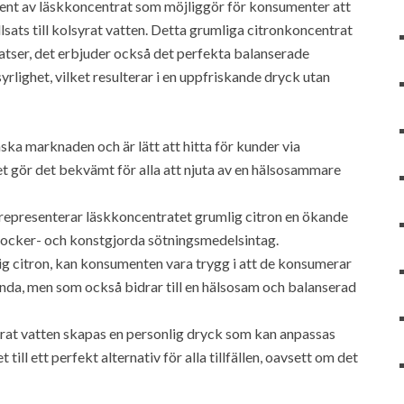
ment av läskkoncentrat som möjliggör för konsumenter att
sats till kolsyrat vatten. Detta grumliga citronkoncentrat
satser, det erbjuder också det perfekta balanserade
yrlighet, vilket resulterar i en uppfriskande dryck utan
ka marknaden och är lätt att hitta för kunder via
ket gör det bekvämt för alla att njuta av en hälsosammare
epresenterar läskkoncentratet grumlig citron en ökande
socker- och konstgjorda sötningsmedelsintag.
 citron, kan konsumenten vara trygg i att de konsumerar
ända, men som också bidrar till en hälsosam och balanserad
at vatten skapas en personlig dryck som kan anpassas
 till ett perfekt alternativ för alla tillfällen, oavsett om det