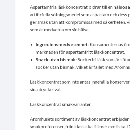
Aspartamfria läskkoncentrat bidrar till en
hälsosa
artificiella sötningsmedel som aspartam och dess 
ger smak utan att kompromissa med säkerheten, vil
som är medvetna om sin hälsa.
Ingrediensmedvetenhet
: Konsumenternas önsk
marknaden för aspartamfritt läskkoncentrat.
Snack utan bismak
: Sockerfri läsk som är söt
socker utan bismak, vilket är fallet med Aromh
Läskkoncentrat som inte antas innehålla konserveri
sina dryckesval.
Läskkoncentrat smakvarianter
Aromhusets sortiment av läskkoncentrat erbjuder e
smakpreferenser, från klassiska till mer exotiska.