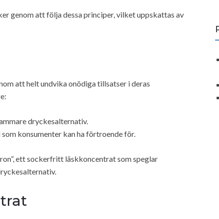
er genom att följa dessa principer, vilket uppskattas av
m att helt undvika onödiga tillsatser i deras
e:
sammare dryckesalternativ.
ll som konsumenter kan ha förtroende för.
on”, ett sockerfritt läskkoncentrat som speglar
yckesalternativ.
trat