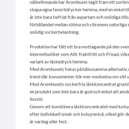
välbefinnande har Aromhuset tagit fram ett sorti
skapa egna favoritdrycker hemma, med en enkel till
är inte bara befriat från aspartam och onödiga till
förhållandet mellan sötma och citronens naturliga s
onödig sockerbelastning.
Produkten har fått ett bra mottagande på den svens
internetbutiker som Allt-fraktfritt och Prisad, vil
variant av läskedryck hemma.
Med Aromhusets fokus på hälsosamma alternativ, r
trend där konsumenter blir mer medvetna om sitt 
Med Aromhusets sockerfria läskkoncentrat grumlig
en produkt som inte bara är god och enkel att anv
livsstil.
Genom att kombinera läskkoncentratet med kolsyr
efter individuell smak och kolsyrenivå, vilket gör det
är vardag eller fest.