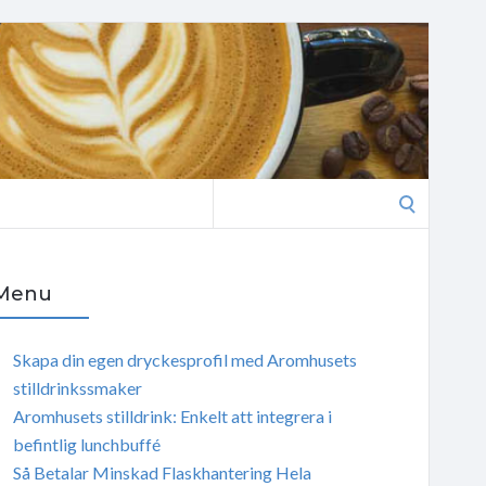
Search
for:
Menu
Skapa din egen dryckesprofil med Aromhusets
stilldrinkssmaker
Aromhusets stilldrink: Enkelt att integrera i
befintlig lunchbuffé
Så Betalar Minskad Flaskhantering Hela