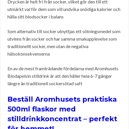
Drycken är helt fri från socker, vilket gör den till ett
utmärkt val för dem som vill undvika onödiga kalorier och
hålla sitt blodsocker i balans
Som alternativ till socker utnyttjas ett sötningsmedel som
utvinns från socker och har samma smakupplevelse som
traditionellt socker, men utan de negativa
hälsokonsekvenserna
En av de mest framträdande fördelarna med Aromhusets
Blodapelsin stilldrink är att den håller hela 6-7 gånger
längre än traditionell sockersötad saft
Beställ Aromhusets praktiska
500ml flaskor med
stilldrinkkoncentrat – perfekt
för hemmet!