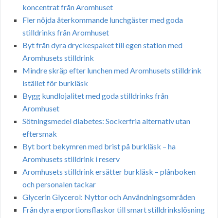
koncentrat från Aromhuset
Fler nöjda återkommande lunchgäster med goda
stilldrinks från Aromhuset
Byt från dyra dryckespaket till egen station med
Aromhusets stilldrink
Mindre skräp efter lunchen med Aromhusets stilldrink
istället för burkläsk
Bygg kundlojalitet med goda stilldrinks från
Aromhuset
Sötningsmedel diabetes: Sockerfria alternativ utan
eftersmak
Byt bort bekymren med brist på burkläsk – ha
Aromhusets stilldrink i reserv
Aromhusets stilldrink ersätter burkläsk – plånboken
och personalen tackar
Glycerin Glycerol: Nyttor och Användningsområden
Från dyra enportionsflaskor till smart stilldrinkslösning