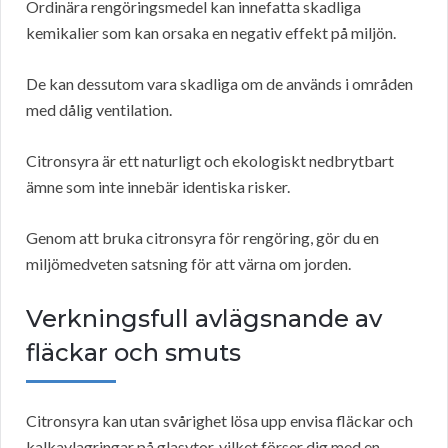
Ordinära rengöringsmedel kan innefatta skadliga
kemikalier som kan orsaka en negativ effekt på miljön.
De kan dessutom vara skadliga om de används i områden
med dålig ventilation.
Citronsyra är ett naturligt och ekologiskt nedbrytbart
ämne som inte innebär identiska risker.
Genom att bruka citronsyra för rengöring, gör du en
miljömedveten satsning för att värna om jorden.
Verkningsfull avlägsnande av
fläckar och smuts
Citronsyra kan utan svårighet lösa upp envisa fläckar och
kalkavlagringar på glasytor, vilket förser dig med en