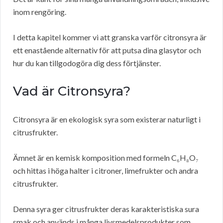
inom rengöring.
I detta kapitel kommer vi att granska varför citronsyra är
ett enastående alternativ för att putsa dina glasytor och
hur du kan tillgodogöra dig dess förtjänster.
Vad är Citronsyra?
Citronsyra är en ekologisk syra som existerar naturligt i
citrusfrukter.
Ämnet är en kemisk komposition med formeln C₆H₈O₇
och hittas i höga halter i citroner, limefrukter och andra
citrusfrukter.
Denna syra ger citrusfrukter deras karakteristiska sura
smak och används i många livsmedelsprodukter som