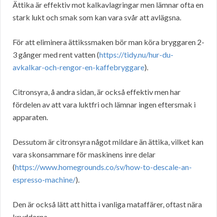
Ättika är effektiv mot kalkavlagringar men lämnar ofta en
stark lukt och smak som kan vara svår att avlägsna.
För att eliminera ättikssmaken bör man köra bryggaren 2-
3 gånger med rent vatten (
https://tidy.nu/hur-du-
avkalkar-och-rengor-en-kaffebryggare
).
Citronsyra, å andra sidan, är också effektiv men har
fördelen av att vara luktfri och lämnar ingen eftersmak i
apparaten.
Dessutom är citronsyra något mildare än ättika, vilket kan
vara skonsammare för maskinens inre delar
(
https://www.homegrounds.co/sv/how-to-descale-an-
espresso-machine/
).
Den är också lätt att hitta i vanliga mataffärer, oftast nära
kryddorna