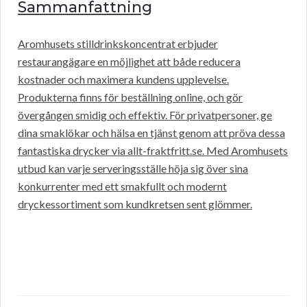
Sammanfattning
Aromhusets stilldrinkskoncentrat erbjuder
restaurangägare en möjlighet att både reducera
kostnader och maximera kundens upplevelse.
Produkterna finns för beställning online, och gör
övergången smidig och effektiv. För privatpersoner, ge
dina smaklökar och hälsa en tjänst genom att pröva dessa
fantastiska drycker via allt-fraktfritt.se. Med Aromhusets
utbud kan varje serveringsställe höja sig över sina
konkurrenter med ett smakfullt och modernt
dryckessortiment som kundkretsen sent glömmer.