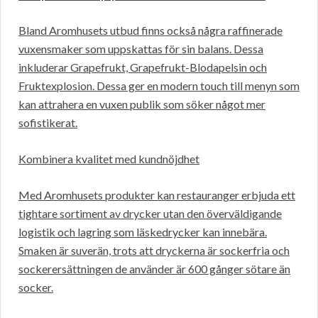
Bland Aromhusets utbud finns också några raffinerade
vuxensmaker som uppskattas för sin balans. Dessa
inkluderar Grapefrukt, Grapefrukt-Blodapelsin och
Fruktexplosion. Dessa ger en modern touch till menyn som
kan attrahera en vuxen publik som söker något mer
sofistikerat.
Kombinera kvalitet med kundnöjdhet
Med Aromhusets produkter kan restauranger erbjuda ett
tightare sortiment av drycker utan den överväldigande
logistik och lagring som läskedrycker kan innebära.
Smaken är suverän, trots att dryckerna är sockerfria och
sockerersättningen de använder är 600 gånger sötare än
socker.