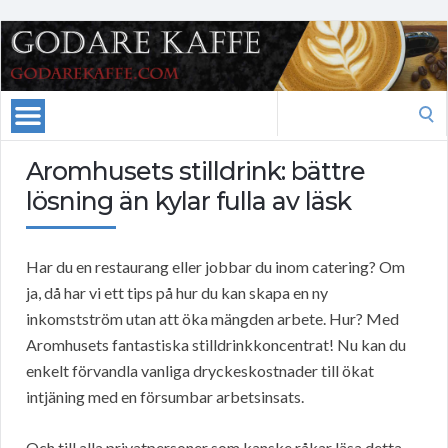
Search
for:
Aromhusets stilldrink: bättre
lösning än kylar fulla av läsk
Har du en restaurang eller jobbar du inom catering? Om
ja, då har vi ett tips på hur du kan skapa en ny
inkomstström utan att öka mängden arbete. Hur? Med
Aromhusets fantastiska stilldrinkkoncentrat! Nu kan du
enkelt förvandla vanliga dryckeskostnader till ökat
intjäning med en försumbar arbetsinsats.
Och till alla privatpersoner som kanske råkar läsa detta