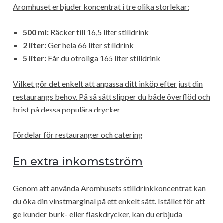
Aromhuset erbjuder koncentrat i tre olika storlekar:
500 ml:
Räcker till 16,5 liter stilldrink
2 liter:
Ger hela 66 liter stilldrink
5 liter:
Får du otroliga 165 liter stilldrink
Vilket gör det enkelt att anpassa ditt inköp efter just din
restaurangs behov. På så sätt slipper du både överflöd och
brist på dessa populära drycker.
Fördelar för restauranger och catering
En extra inkomstström
Genom att använda Aromhusets stilldrinkkoncentrat kan
du öka din vinstmarginal på ett enkelt sätt. Istället för att
ge kunder burk- eller flaskdrycker, kan du erbjuda