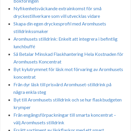
bokföringen
Nyfikenhetsväckande extrainkomst för små
dryckestillverkare som vill utvecklas vidare
Skapa din egen dryckesprofil med Aromhusets
stilldrinkssmaker
Aromhusets stilldrink: Enkelt att integrera i befintlig
lunchbuffé
Så Betalar Minskad Flaskhantering Hela Kostnaden för
Aromhusets Koncentrat
Byt kylutrymmet för läsk mot förvaring av Aromhusets
koncentrat
Från dyr läsk till prisvärd Aromhuset-stilldrink på
några enkla steg
Byt till Aromhusets stilldrink och se hur flaskbudgeten
krymper
Från engångsförpackningar till smarta koncentrat –
välj Aromhusets stilldrink
Ersätt sortiment av läskflaskor med ett smart