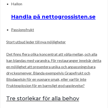
Hallon
Handla på nettogrossisten.se
Passionsfrukt
Stort utbud leder till nya möjligheter
Det finns flera olika koncentrat att välja mellan, och alla
kan blandas med varandra. För restauranger innebär detta
en möjlighet att presentera unika och anpassningsbara
dryckesmenyer. Blanda exempelvis Grapefrukt och
Blodapelsin för en vuxnare smak, eller varför inte
Fruktexplosion för en barnsligt god upplevelse?
Tre storlekar för alla behov