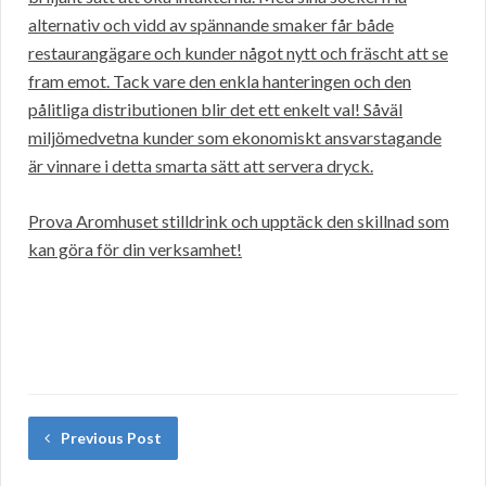
alternativ och vidd av spännande smaker får både
restaurangägare och kunder något nytt och fräscht att se
fram emot. Tack vare den enkla hanteringen och den
pålitliga distributionen blir det ett enkelt val! Såväl
miljömedvetna kunder som ekonomiskt ansvarstagande
är vinnare i detta smarta sätt att servera dryck.
Prova Aromhuset stilldrink och upptäck den skillnad som
kan göra för din verksamhet!
Previous Post