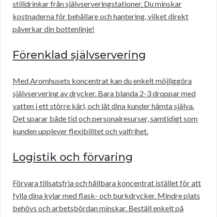
stilldrinkar från självserveringstationer. Du minskar
kostnaderna för behållare och hantering, vilket direkt
påverkar din bottenlinje!
Förenklad självservering
Med Aromhusets koncentrat kan du enkelt möjliggöra
självservering av drycker. Bara blanda 2-3 droppar med
vatten i ett större kärl, och låt dina kunder hämta själva.
Det sparar både tid och personalresurser, samtidigt som
kunden upplever flexibilitet och valfrihet.
Logistik och förvaring
Förvara tillsatsfria och hållbara koncentrat istället för att
fylla dina kylar med flask- och burkdrycker. Mindre plats
behövs och arbetsbördan minskar. Beställ enkelt på