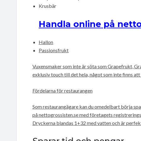
Krusbär
Handla online på netto
Hallon
Passionsfrukt
Vuxensmaker som inte är söta som Grapefrukt, Gra
exklusiv touch till det hela, något som inte finns at
Fördelarna för restaurangen
Som restaurangägare kan du omedelbart börja spara 
på nettogrossisten.se med företagets registrerings
Dryckerna blandas 1+32 med vatten och är perfekta 