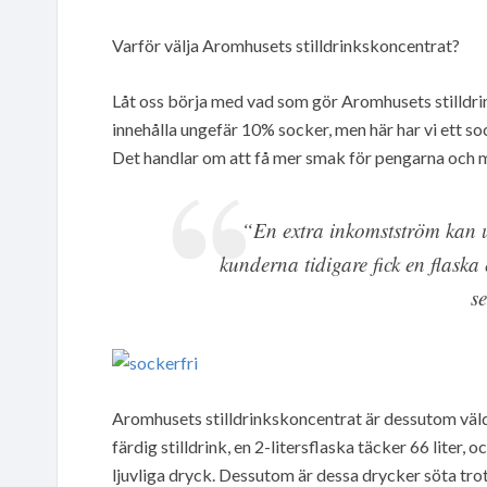
Varför välja Aromhusets stilldrinkskoncentrat?
Låt oss börja med vad som gör Aromhusets stilldrin
innehålla ungefär 10% socker, men här har vi ett so
Det handlar om att få mer smak för pengarna och m
“En extra inkomstström kan 
kunderna tidigare fick en flaska 
s
Aromhusets stilldrinkskoncentrat är dessutom väldig
färdig stilldrink, en 2-litersflaska täcker 66 liter, o
ljuvliga dryck. Dessutom är dessa drycker söta trot