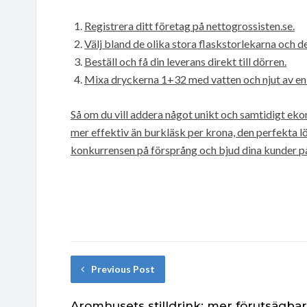
Registrera ditt företag på nettogrossisten.se.
Välj bland de olika stora flaskstorlekarna och d
Beställ och få din leverans direkt till dörren.
Mixa dryckerna 1+32 med vatten och njut av en 
Så om du vill addera något unikt och samtidigt ekon
mer effektiv än burkläsk per krona, den perfekta 
konkurrensen på försprång och bjud dina kunder på
Previous Post
Aromhusets stilldrink: mer förutsägbar