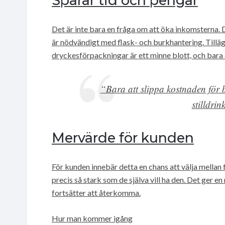
Sparar tid och pengar
Det är inte bara en fråga om att öka inkomsterna.
är nödvändigt med flask- och burkhantering. Tilläg
dryckesförpackningar är ett minne blott, och bara 
“Bara att slippa kostnaden för b
stilldri
Mervärde för kunden
För kunden innebär detta en chans att välja mellan
precis så stark som de själva vill ha den. Det ge
fortsätter att återkomma.
Hur man kommer igång