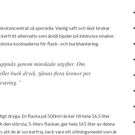
kskoncentrat så speciella. Vanlig saft och läsk brukar
ckerfritt alternativ som ändå bjuder på intensiva smaker.
inska kostnaderna för flask- och burkhantering.
uppnås genom minskade utgifter. Om
eller burk dryck, tjänas flera kronor per
ervering.”
t dryga. En flaska på 500ml räcker till hela 16,5 liter
ch den största, 5-liters flaskan, ger hela 165 liter av denna
s att de är sockerfria, tack vare ett sötningsmedel som är