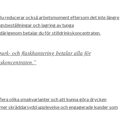
 Du reducerar också arbetsmoment eftersom det inte längre
gsbeställningar och lagring av tunga
därigenom betalar du för stilldrinkskoncentraten.
urk- och flaskhantering betalar alla för
nkskoncentraten.”
 flera olika smakvarianter och att kunna göra drycken
r en mer skräddarsydd upplevelse och engagerade kunder som