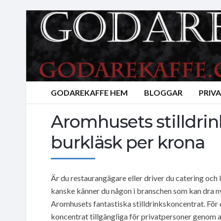
GODAREKAFFE HEM
BLOGGAR
PRIV
Aromhusets stilldrin
burkläsk per krona
Är du restaurangägare eller driver du catering och l
kanske känner du någon i branschen som kan dra nytt
Aromhusets fantastiska stilldrinkskoncentrat. För 
koncentrat tillgängliga för privatpersoner genom all