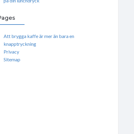
på din lunchdryck
Pages
Att brygga kaffe är mer än bara en
knapptryckning
Privacy
Sitemap