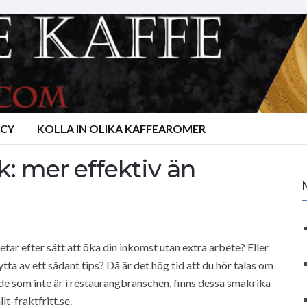
ACY
KOLLA IN OLIKA KAFFEAROMER
k: mer effektiv än
etar efter sätt att öka din inkomst utan extra arbete? Eller
a av ett sådant tips? Då är det hög tid att du hör talas om
de som inte är i restaurangbranschen, finns dessa smakrika
t-fraktfritt.se.