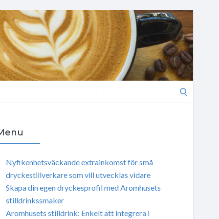
Search
for:
Menu
Nyfikenhetsväckande extrainkomst för små
dryckestillverkare som vill utvecklas vidare
Skapa din egen dryckesprofil med Aromhusets
stilldrinkssmaker
Aromhusets stilldrink: Enkelt att integrera i