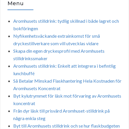
Menu
Aromhusets stilldrink: tydlig skillnad i både lagret och
bokföringen
Nyfikenhetsväckande extrainkomst för små
dryckestillverkare som vill utvecklas vidare
Skapa din egen dryckesprofil med Aromhusets
stilldrinkssmaker
Aromhusets stilldrink: Enkelt att integrera i befintlig
lunchbuffé
Så Betalar Minskad Flaskhantering Hela Kostnaden för
Aromhusets Koncentrat
Byt kylutrymmet för läsk mot förvaring av Aromhusets
koncentrat
Från dyr läsk till prisvärd Aromhuset-stilldrink på
några enkla steg
Byt till Aromhusets stilldrink och se hur flaskbudgeten