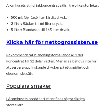
Aromhusets stilldrinkkoncentrat säljs i tre olika storlekar:
500 ml:
Ger 16,5 liter färdig dryck.
2 liter:
Räcker till 66 liter dryck.
5 liter:
Blandas ut till 165 liter dryck.
Klicka här för nettogrossisten.se
Rekommenderat blandningsförhållande är 1 del
koncentrat till 32 delar vatten. Mer än så behövs inte för
att servera uppfriskande drycker på ett smidigt och
ekonomiskt sätt.
Populära smaker
I Aromhusets breda sortiment finns några riktiga
storsäljare: