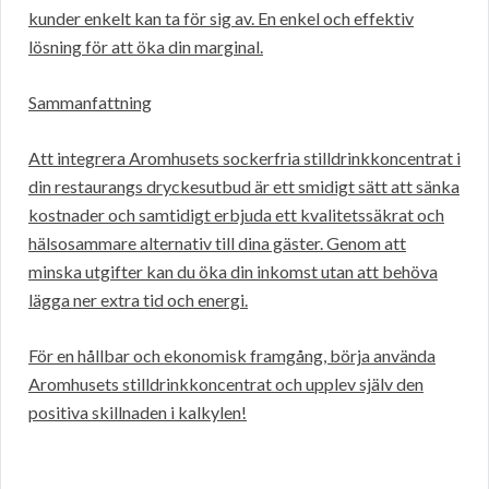
kunder enkelt kan ta för sig av. En enkel och effektiv
lösning för att öka din marginal.
Sammanfattning
Att integrera Aromhusets sockerfria stilldrinkkoncentrat i
din restaurangs dryckesutbud är ett smidigt sätt att sänka
kostnader och samtidigt erbjuda ett kvalitetssäkrat och
hälsosammare alternativ till dina gäster. Genom att
minska utgifter kan du öka din inkomst utan att behöva
lägga ner extra tid och energi.
För en hållbar och ekonomisk framgång, börja använda
Aromhusets stilldrinkkoncentrat och upplev själv den
positiva skillnaden i kalkylen!