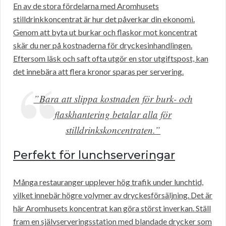
En av de stora fördelarna med Aromhusets
stilldrinkkoncentrat är hur det påverkar din ekonomi.
Genom att byta ut burkar och flaskor mot koncentrat
skär du ner på kostnaderna för dryckesinhandlingen.
Eftersom läsk och saft ofta utgör en stor utgiftspost, kan
det innebära att flera kronor sparas per servering.
”Bara att slippa kostnaden för burk- och
flaskhantering betalar alla för
stilldrinkskoncentraten.”
Perfekt för lunchserveringar
Många restauranger upplever hög trafik under lunchtid,
vilket innebär högre volymer av dryckesförsäljning. Det är
här Aromhusets koncentrat kan göra störst inverkan. Ställ
fram en självserveringsstation med blandade drycker som