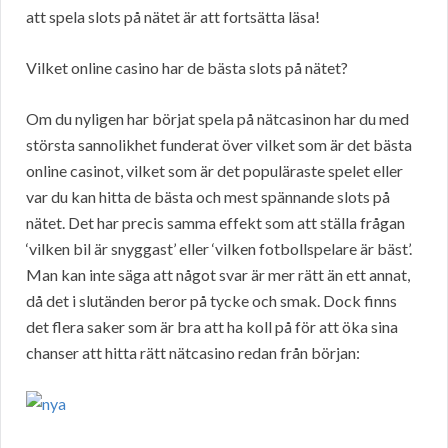
att spela slots på nätet är att fortsätta läsa!
Vilket online casino har de bästa slots på nätet?
Om du nyligen har börjat spela på nätcasinon har du med
största sannolikhet funderat över vilket som är det bästa
online casinot, vilket som är det populäraste spelet eller
var du kan hitta de bästa och mest spännande slots på
nätet. Det har precis samma effekt som att ställa frågan
‘vilken bil är snyggast’ eller ‘vilken fotbollspelare är bäst’.
Man kan inte säga att något svar är mer rätt än ett annat,
då det i slutänden beror på tycke och smak. Dock finns
det flera saker som är bra att ha koll på för att öka sina
chanser att hitta rätt nätcasino redan från början: