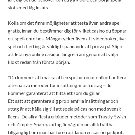
slots med låg insats.
Kolla om det finns möjligheter att testa även andra spel
gratis, innan du bestämmer dig för vilket casino du öppnar
ett spelkonto hos. Många tycker även att videopoker, live
spel och betting är väldigt spännande att prova på. Slipp
att leta nya online casinon längre fram genom att välja
klokt redan från första början.
*Du kommer att märka att en spelautomat online har flera
alternativa metoder för insättningar och uttag – du
kommer garanterat att hitta ett som du gillar
Ett sätt att garantera sig problemfria insättningar och
uttag är att hålla sig till att spela på casinon med svensk
licens. De allra flesta erbjuder metoder som Trustly, Swish
och Zimpler. Snabba uttag är något man alltid vill ha
tillgängligt om man har turen att landa en casino jackpot.