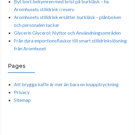
Byt bort bekymren med brist på burkläsk – ha
Aromhusets stilldrink i reserv
Aromhusets stilldrink ersätter burkläsk – plånboken
och personalen tackar
Glycerin Glycerol: Nyttor och Användningsområden
Från dyra enportionsflaskor till smart stilldrinkslösning
från Aromhuset
Pages
Att brygga kaffe är mer än bara en knapptryckning
Privacy
Sitemap