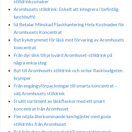
stilldrinkssmaker
Aromhusets stilldrink: Enkelt att integrera i befintlig
lunchbuffé
Så Betalar Minskad Flaskhantering Hela Kostnaden för
Aromhusets Koncentrat
Byt kylutrymmet för läsk mot förvaring av Aromhusets
koncentrat
Från dyr läsk till prisvärd Aromhuset-stilldrink på
några enkla steg
Byt till Aromhusets stilldrink och se hur flaskbudgeten
krymper
Från engångsförpackningar till smarta koncentrat –
välj Aromhusets stilldrink
Ersätt sortiment av läskflaskor med ett smart
koncentrat från Aromhuset
Fler nöjda återkommande lunchgäster med goda
stilldrinks från Aromhuset
Byt från dyra dryckespaket till egen station med