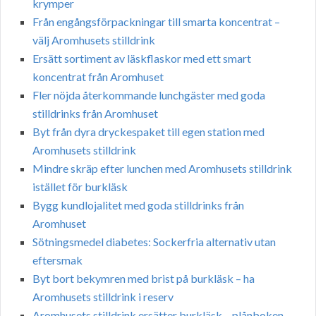
krymper
Från engångsförpackningar till smarta koncentrat –
välj Aromhusets stilldrink
Ersätt sortiment av läskflaskor med ett smart
koncentrat från Aromhuset
Fler nöjda återkommande lunchgäster med goda
stilldrinks från Aromhuset
Byt från dyra dryckespaket till egen station med
Aromhusets stilldrink
Mindre skräp efter lunchen med Aromhusets stilldrink
istället för burkläsk
Bygg kundlojalitet med goda stilldrinks från
Aromhuset
Sötningsmedel diabetes: Sockerfria alternativ utan
eftersmak
Byt bort bekymren med brist på burkläsk – ha
Aromhusets stilldrink i reserv
Aromhusets stilldrink ersätter burkläsk – plånboken