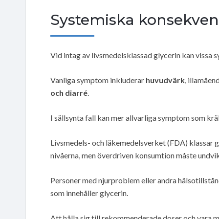
Systemiska konsekven
Vid intag av livsmedelsklassad glycerin kan vissa
Vanliga symptom inkluderar
huvudvärk
, illamåen
och diarré
.
I sällsynta fall kan mer allvarliga symptom som kr
Livsmedels- och läkemedelsverket (FDA) klassar 
nivåerna, men överdriven konsumtion måste undvik
Personer med njurproblem eller andra hälsotillstå
som innehåller glycerin.
Att hålla sig till rekommenderade doser och vara m