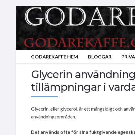
GODAREKAFFE HEM
BLOGGAR
PRIV
Glycerin användning
tillämpningar i var
Glycerin, eller glycerol, är ett mångsidigt och anv
användningsområden.
Det används ofta för sina fuktgivande egens