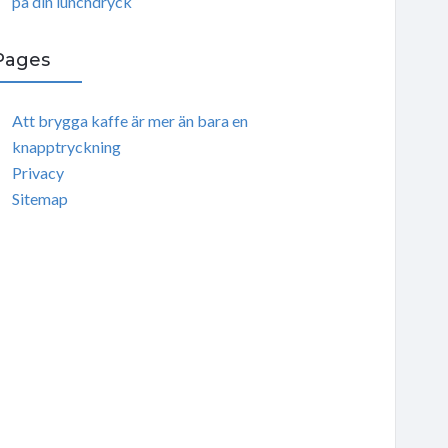
på din lunchdryck
Pages
Att brygga kaffe är mer än bara en
knapptryckning
Privacy
Sitemap