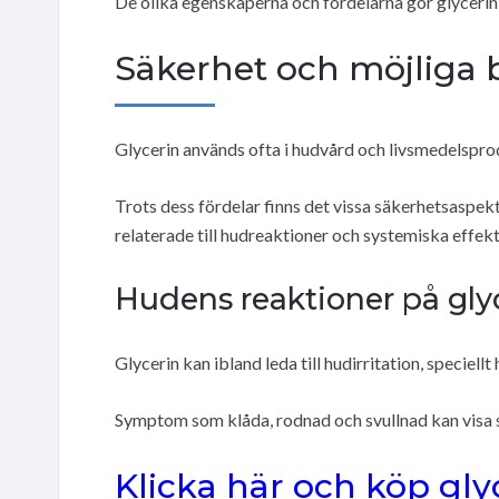
De olika egenskaperna och fördelarna gör glycerin t
Säkerhet och möjliga 
Glycerin används ofta i hudvård och livsmedelspro
Trots dess fördelar finns det vissa säkerhetsaspek
relaterade till hudreaktioner och systemiska effekt
Hudens reaktioner på gly
Glycerin kan ibland leda till hudirritation, speciell
Symptom som klåda, rodnad och svullnad kan visa s
Klicka här och köp glyc