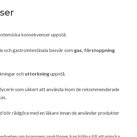
ser
 systemiska konsekvenser uppstå.
de och gastrointestinala besvär som
gas, förstoppning
äkningar och
uttorkning
uppstå.
glycerin som säkert att använda inom de rekommenderade
as.
nd bör rådgöra med en läkare innan de använder produkter
edveten om kroppens reaktioner kan hjälpa till att minska