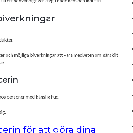
ill ett nödvändigt verktyg i både hem och industri.
biverkningar
dukter.
ter och möjliga biverkningar att vara medveten om, särskilt
er.
cerin
t hos personer med känslig hud.
ig.
erin för att göra dina