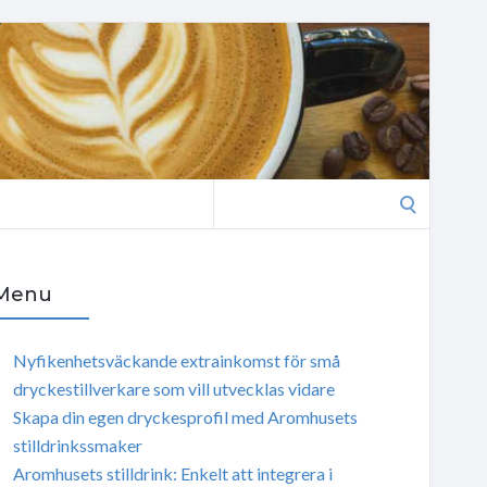
Search
for:
Menu
Nyfikenhetsväckande extrainkomst för små
dryckestillverkare som vill utvecklas vidare
Skapa din egen dryckesprofil med Aromhusets
stilldrinkssmaker
Aromhusets stilldrink: Enkelt att integrera i