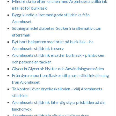
Mindre skräp efter lunchen med Aromhusets stilldrink
istället för burkläsk
Bygg kundlojalitet med goda stilldrinks från
Aromhuset
Sötningsmedel diabetes: Sockerfria alternativ utan
eftersmak
Byt bort bekymren med brist på burkläsk – ha
Aromhusets stilldrink i reserv
Aromhusets stilldrink ersätter burkläsk – plånboken
och personalen tackar
Glycerin Glycerol: Nyttor och Användningsområden
Från dyra enportionsflaskor till smart stilldrinkslösning
från Aromhuset
Ta kontroll över dryckeskalkylen – välj Aromhusets
stilldrink
Aromhusets stilldrink låter dig styra prisbilden på din
lunchdryck
Aromhusets stilldrink: när du vill slippa dyra