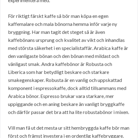
experimentera med.
För riktigt färskt kaffe så bör man köpa en egen
kaffemalare och mala bönorna hemma inför varje ny
bryggning. Har man tagit det steget så är även
kaffebönans ursprung och kvalitet av vikt och inhandlas
med största säkerhet i en specialistaffär. Arabica kaffe är
den vanligaste bönan och den bönan med mildast och
vänligast smak. Andra kaffebönor är Robusta och
Liberica som har betydligt beskare och starkare
smakegenskaper. Robusta är en vanlig och uppskattad
komponent i espressokaffe, dock alltid tillsammans med
Arabica bönor. Espresso brukar vara starkare, mer
uppiggande och en aning beskare än vanligt bryggkaffe
och därför passar det bra att ha lite robustabönor i mixen.
Vill man få ut det mesta ur sitt hembryggda kaffe bör man
först och främst investera i en ordentlig kaffebryggare.