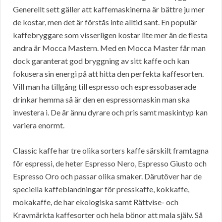
Generellt sett gäller att kaffemaskinerna är bättre ju mer
de kostar, men det är förstås inte alltid sant. En populär
kaffebryggare som visserligen kostar lite mer än de flesta
andra är Mocca Mastern. Med en Mocca Master får man
dock garanterat god bryggning av sitt kaffe och kan
fokusera sin energi på att hitta den perfekta kaffesorten.
Vill man ha tillgång till espresso och espressobaserade
drinkar hemma så är den en espressomaskin man ska
investera i. De är ännu dyrare och pris samt maskintyp kan
variera enormt.
Classic kaffe har tre olika sorters kaffe särskilt framtagna
för espressi, de heter Espresso Nero, Espresso Giusto och
Espresso Oro och passar olika smaker. Därutöver har de
speciella kaffeblandningar för presskaffe, kokkaffe,
mokakaffe, de har ekologiska samt Rättvise- och
Kravmärkta kaffesorter och hela bönor att mala själv. Så