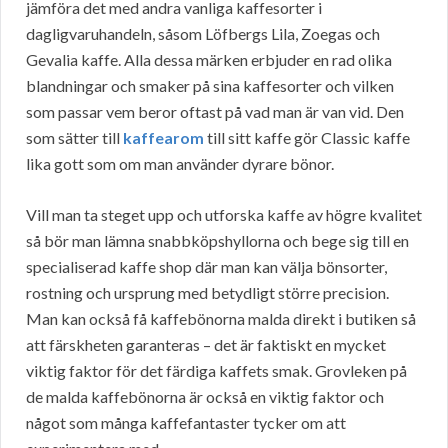
jämföra det med andra vanliga kaffesorter i
dagligvaruhandeln, såsom Löfbergs Lila, Zoegas och
Gevalia kaffe. Alla dessa märken erbjuder en rad olika
blandningar och smaker på sina kaffesorter och vilken
som passar vem beror oftast på vad man är van vid. Den
som sätter till
kaffearom
till sitt kaffe gör Classic kaffe
lika gott som om man använder dyrare bönor.
Vill man ta steget upp och utforska kaffe av högre kvalitet
så bör man lämna snabbköpshyllorna och bege sig till en
specialiserad kaffe shop där man kan välja bönsorter,
rostning och ursprung med betydligt större precision.
Man kan också få kaffebönorna malda direkt i butiken så
att färskheten garanteras – det är faktiskt en mycket
viktig faktor för det färdiga kaffets smak. Grovleken på
de malda kaffebönorna är också en viktig faktor och
något som många kaffefantaster tycker om att