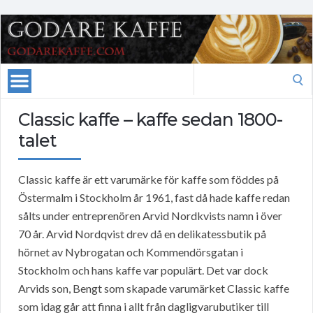
Search
for:
Classic kaffe – kaffe sedan 1800-
talet
Classic kaffe är ett varumärke för kaffe som föddes på
Östermalm i Stockholm år 1961, fast då hade kaffe redan
sålts under entreprenören Arvid Nordkvists namn i över
70 år. Arvid Nordqvist drev då en delikatessbutik på
hörnet av Nybrogatan och Kommendörsgatan i
Stockholm och hans kaffe var populärt. Det var dock
Arvids son, Bengt som skapade varumärket Classic kaffe
som idag går att finna i allt från dagligvarubutiker till