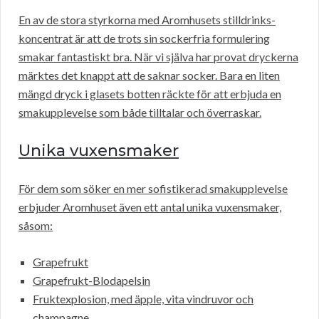
En av de stora styrkorna med Aromhusets stilldrinks-
koncentrat är att de trots sin sockerfria formulering
smakar fantastiskt bra. När vi själva har provat dryckerna
märktes det knappt att de saknar socker. Bara en liten
mängd dryck i glasets botten räckte för att erbjuda en
smakupplevelse som både tilltalar och överraskar.
Unika vuxensmaker
För dem som söker en mer sofistikerad smakupplevelse
erbjuder Aromhuset även ett antal unika vuxensmaker,
såsom:
Grapefrukt
Grapefrukt-Blodapelsin
Fruktexplosion, med äpple, vita vindruvor och
champagne