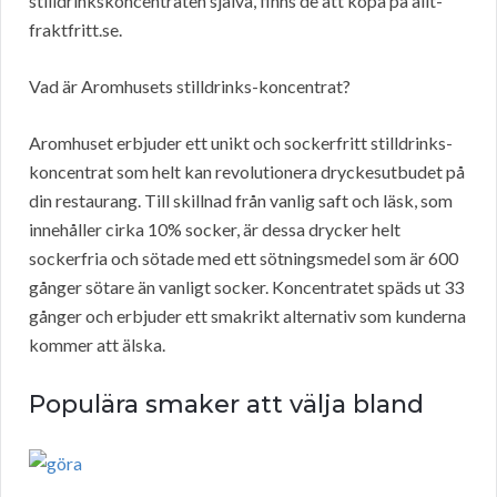
stilldrinkskoncentraten själva, finns de att köpa på allt-
fraktfritt.se.
Vad är Aromhusets stilldrinks-koncentrat?
Aromhuset erbjuder ett unikt och sockerfritt stilldrinks-
koncentrat som helt kan revolutionera dryckesutbudet på
din restaurang. Till skillnad från vanlig saft och läsk, som
innehåller cirka 10% socker, är dessa drycker helt
sockerfria och sötade med ett sötningsmedel som är 600
gånger sötare än vanligt socker. Koncentratet späds ut 33
gånger och erbjuder ett smakrikt alternativ som kunderna
kommer att älska.
Populära smaker att välja bland