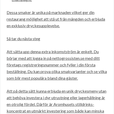
Dessa smaker är unika på marknaden vilket ger din
restaurang möjlighet att stå ut från mängden och erbjuda
en exklusiv dryckesupplevelse.
Så tar du nästa steg
Att sätta upp denna extra inkomstström är enkelt. Du
börjar med att logga in på nettogrossisten.se med ditt
företags registreringsnummer och fyller i din första
beställning. Du kan prova olika smakvarianter och se vilka
som blir mest populära bland dina gäster.
Att på detta sätt kunna erbjuda en unik dryckesmeny utan
att behöva investera i dyr utrustning eller lagerhållning är
en otrolig fördel. Därför är Aromhusets stilldrinks-
koncentrat en utmärkt investering som både kan minska