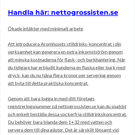
Handla här: nettogrossisten.se
Ökade intäkter med minimalt arbete
Att introducera Aromhusets stilldrinks-koncentrat i din
verksamhet kan generera en extra inkomstström genom
att minska kostnaderna för flask- och burkhantering. När
du tidigare har erbjudit kunderna en flaska eller burk med
dryck, kan du nu tjäna flera kronor per servering genom
att byta till detta praktiska koncentrat.
Genom att bara logga in med ditt företags
registreringsnummer på nettogrossisten.se kan du snabbt
och enkelt beställa dessa sockerfria stilldrinkskoncentrat.
Du behöver bara blanda dem 1+32 med vatten och
servera dem till dina gäster. Det är särskilt lönsamt vid