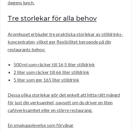
dagens lunch.
Tre storlekar för alla behov
Aromhuset erbjuder tre praktiska storlekar av stilldrinks-
koncentraten, vilket ger flexibilitet beroende på din
restaurants behov:
500 ml som räcker till 16,5 liter stilldrink
2 liter som räcker till 66 liter stilldrink
5 liter som ger 165 liter stilldrink
Dessa olika storlekar gör det enkelt att hitta rätt mängd
för just din verksamhet, oavsett om du driver en liten
caféverksamhet eller en större restaurang.
En smakupplevelse som förvånar