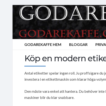
GODAREKAFFE HEM
BLOGGAR
PRIV
Köp en modern etik
Antal etiketter spelar ingen roll. Ju proffsigare du 
investera i en etikettmaskin som klarar höga volym
Den måste vara enkel att hantera. Du behöver int
maskiner blir du klar snabbare.