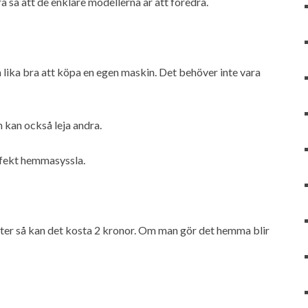
så att de enklare modellerna är att föredra.
a lika bra att köpa en egen maskin. Det behöver inte vara
 kan också leja andra.
erfekt hemmasyssla.
ter så kan det kosta 2 kronor. Om man gör det hemma blir