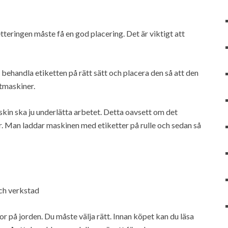
teringen måste få en god placering. Det är viktigt att
behandla etiketten på rätt sätt och placera den så att den
tmaskiner.
askin ska ju underlätta arbetet. Detta oavsett om det
r. Man laddar maskinen med etiketter på rulle och sedan så
och verkstad
r på jorden. Du måste välja rätt. Innan köpet kan du läsa