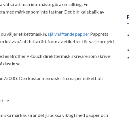
ta väl så att man inte måste göra om allting. En
tera med märken som inte fastnar. Det blir kalabalik av
r du väljer etikettmaskin.
självhäftande papper
Papprets
 krävs på att hitta rätt form av etiketter för varje projekt.
med en Brother P-touch direkttermisk skrivare som skriver
på dustin.se
on7500G. Den kostar men utskrifterna per etikett blir
tt.se.
m ska märkas så är det ju också viktigt med papper och