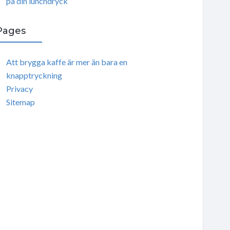
på din lunchdryck
Pages
Att brygga kaffe är mer än bara en
knapptryckning
Privacy
Sitemap