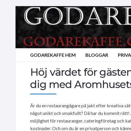
GODAREKAFFE HEM
BLOGGAR
PRIV
Höj värdet för gäste
dig med Aromhusets 
Är du en restaurangägare på jakt efter kreativa sät
något unikt och smakfullt? Då har du kommit rätt!
möjlighet för restauranger, cateringföretag och ka
kostnader. Och om du är en privatperson och känne