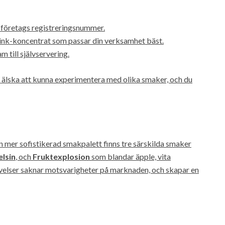
 företags registreringsnummer.
ink-koncentrat som passar din verksamhet bäst.
 till självservering.
t älska att kunna experimentera med olika smaker, och du
 mer sofistikerad smakpalett finns tre särskilda smaker
lsin
, och
Fruktexplosion
som blandar äpple, vita
elser saknar motsvarigheter på marknaden, och skapar en