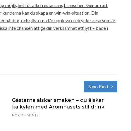
ig möjlighet för alla i restaurangbranschen. Genom att
 kunderna kan du skapa en win-win-situation. Din
er hållbar, och gästerna får uppleva en dryckesresa som är
a inte chansen att ge din verksamhet ett lyft – både i
Next Post
Gästerna älskar smaken – du älskar
kalkylen med Aromhusets stilldrink
NO COMMENTS