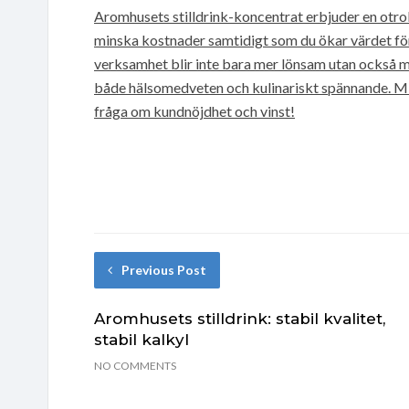
Aromhusets stilldrink-koncentrat erbjuder en otrol
minska kostnader samtidigt som du ökar värdet för
verksamhet blir inte bara mer lönsam utan också m
både hälsomedveten och kulinariskt spännande. Miss
fråga om kundnöjdhet och vinst!
Previous Post
Aromhusets stilldrink: stabil kvalitet,
stabil kalkyl
NO COMMENTS