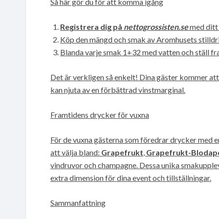
Så här gör du för att komma igång
Registrera dig på
nettogrossisten.se
med ditt
Köp den mängd och smak av Aromhusets stilldr
Blanda varje smak 1+32 med vatten och ställ fram
Det är verkligen så enkelt! Dina gäster kommer at
kan njuta av en förbättrad vinstmarginal.
Framtidens drycker för vuxna
För de vuxna gästerna som föredrar drycker med en
att välja bland:
Grapefrukt
,
Grapefrukt-Blodape
vindruvor och champagne. Dessa unika smakupplev
extra dimension för dina event och tillställningar.
Sammanfattning