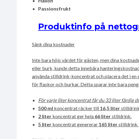
Hallon
Passionsfrukt
Produktinfo på nettog
Sänk dina kostnader
Inte bara höjs värdet för gästen, men dina kostnad
eller burk, kunde detta innebära hanteringskostna
använda stilldrink-koncentrat och placera det i en 
för flaskor och burkar. Detta sparar inte bara peng
För varje liter koncentrat får du 33 liter färdig d
500 ml
koncentrat räcker till
16,5 liter
stilldrink
2 liter
koncentrat ger hela
66 liter
stilldrink.
5 liter
koncentrat genererar
165 liter
stilldrink.