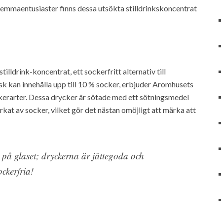
hemmaentusiaster finns dessa utsökta stilldrinkskoncentrat
lldrink-koncentrat, ett sockerfritt alternativ till
läsk kan innehålla upp till 10 % socker, erbjuder Aromhusets
erarter. Dessa drycker är sötade med ett sötningsmedel
rkat av socker, vilket gör det nästan omöjligt att märka att
 på glaset; dryckerna är jättegoda och
ockerfria!