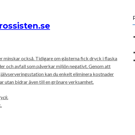
rossisten.se
er minskar också. Tidigare om gästerna fick dryck i flaska
der och avfall som påverkar miljön negativt. Genom att
självserveringsstation kan du enkelt eliminera kostnader
ar utan bidrar även till en grönare verksamhet.
ryck.
.