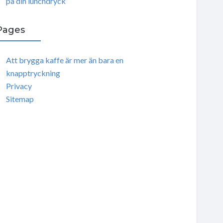
på din lunchdryck
Pages
Att brygga kaffe är mer än bara en
knapptryckning
Privacy
Sitemap