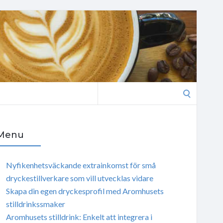
Search
for:
Menu
Nyfikenhetsväckande extrainkomst för små
dryckestillverkare som vill utvecklas vidare
Skapa din egen dryckesprofil med Aromhusets
stilldrinkssmaker
Aromhusets stilldrink: Enkelt att integrera i