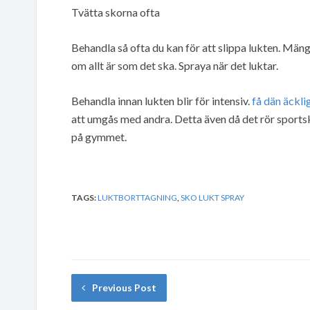
Tvätta skorna ofta
Behandla så ofta du kan för att slippa lukten. Män
om allt är som det ska. Spraya när det luktar.
Behandla innan lukten blir för intensiv.
få dän äckli
att umgås med andra. Detta även då det rör sportskor
på gymmet.
TAGS:
LUKTBORTTAGNING
,
SKO LUKT SPRAY
Previous Post