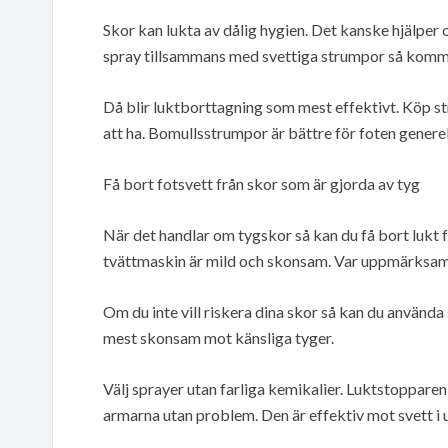
Skor kan lukta av dålig hygien. Det kanske hjälpe
spray tillsammans med svettiga strumpor så komme
Då blir luktborttagning som mest effektivt. Köp 
att ha. Bomullsstrumpor är bättre för foten generel
Få bort fotsvett från skor som är gjorda av tyg
När det handlar om tygskor så kan du få bort lukt 
tvättmaskin är mild och skonsam. Var uppmärksam p
Om du inte vill riskera dina skor så kan du använda 
mest skonsam mot känsliga tyger.
Välj sprayer utan farliga kemikalier. Luktstopparen
armarna utan problem. Den är effektiv mot svett i u