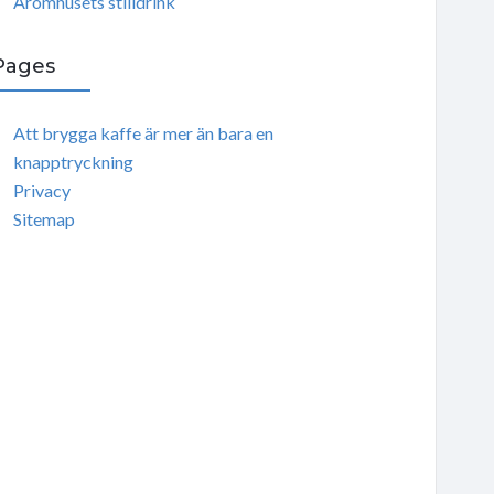
Aromhusets stilldrink
Pages
Att brygga kaffe är mer än bara en
knapptryckning
Privacy
Sitemap