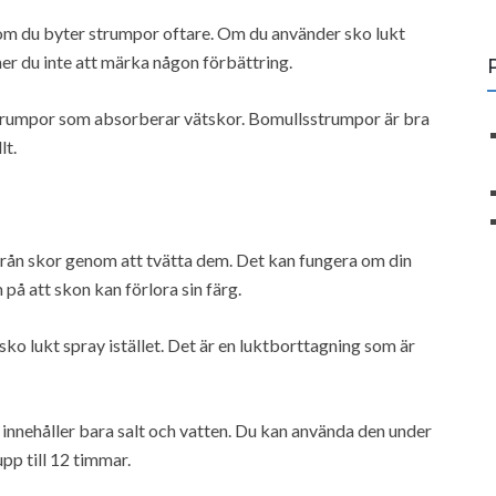
r om du byter strumpor oftare. Om du använder sko lukt
r du inte att märka någon förbättring.
strumpor som absorberar vätskor. Bomullsstrumpor är bra
lt.
från skor genom att tvätta dem. Det kan fungera om din
å att skon kan förlora sin färg.
sko lukt spray istället. Det är en luktborttagning som är
 innehåller bara salt och vatten. Du kan använda den under
pp till 12 timmar.