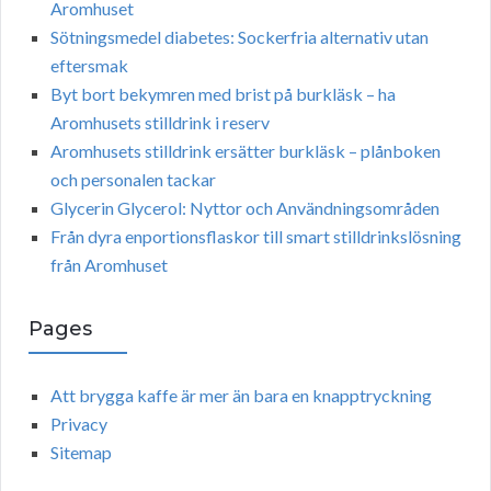
Aromhuset
Sötningsmedel diabetes: Sockerfria alternativ utan
eftersmak
Byt bort bekymren med brist på burkläsk – ha
Aromhusets stilldrink i reserv
Aromhusets stilldrink ersätter burkläsk – plånboken
och personalen tackar
Glycerin Glycerol: Nyttor och Användningsområden
Från dyra enportionsflaskor till smart stilldrinkslösning
från Aromhuset
Pages
Att brygga kaffe är mer än bara en knapptryckning
Privacy
Sitemap