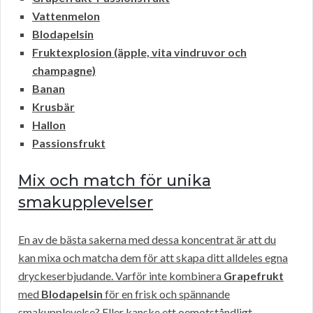
Vattenmelon
Blodapelsin
Fruktexplosion (äpple, vita vindruvor och
champagne)
Banan
Krusbär
Hallon
Passionsfrukt
Mix och match för unika
smakupplevelser
En av de bästa sakerna med dessa koncentrat är att du
kan mixa och matcha dem för att skapa ditt alldeles egna
dryckeserbjudande. Varför inte kombinera
Grapefrukt
med
Blodapelsin
för en frisk och spännande
smakupplevelse? Eller kanske ett oemotståndligt