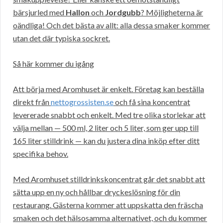
bärsjurled med
Hallon
och
Jordgubb
? Möjligheterna är
oändliga! Och det bästa av allt: alla dessa smaker kommer
utan det där typiska sockret.
Så här kommer du igång
Att börja med Aromhuset är enkelt. Företag kan beställa
direkt från
nettogrossisten.se
och få sina koncentrat
levererade snabbt och enkelt. Med tre olika storlekar att
välja mellan — 500 ml, 2 liter och 5 liter, som ger upp till
165 liter stilldrink — kan du justera dina inköp efter ditt
specifika behov.
Med Aromhuset stilldrinkskoncentrat går det snabbt att
sätta upp en ny och hållbar dryckeslösning för din
restaurang. Gästerna kommer att uppskatta den fräscha
smaken och det hälsosamma alternativet, och du kommer