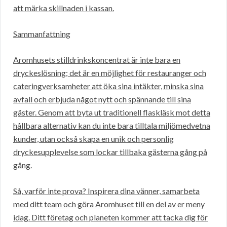
att märka skillnaden i kassan.
Sammanfattning
Aromhusets stilldrinkskoncentrat är inte bara en
dryckeslösning; det är en möjlighet för restauranger och
cateringverksamheter att öka sina intäkter, minska sina
avfall och erbjuda något nytt och spännande till sina
gäster. Genom att byta ut traditionell flaskläsk mot detta
hållbara alternativ kan du inte bara tilltala miljömedvetna
kunder, utan också skapa en unik och personlig
dryckesupplevelse som lockar tillbaka gästerna gång på
gång.
Så, varför inte prova? Inspirera dina vänner, samarbeta
med ditt team och göra Aromhuset till en del av er meny
idag. Ditt företag och planeten kommer att tacka dig för