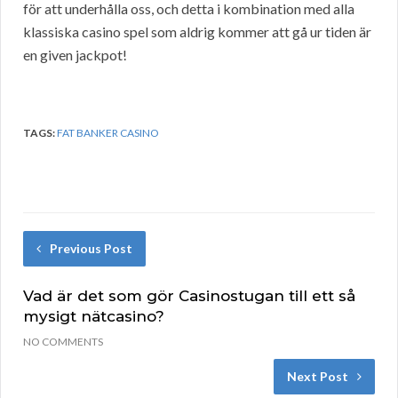
för att underhålla oss, och detta i kombination med alla
klassiska casino spel som aldrig kommer att gå ur tiden är
en given jackpot!
TAGS:
FAT BANKER CASINO
Previous Post
Vad är det som gör Casinostugan till ett så
mysigt nätcasino?
NO COMMENTS
Next Post