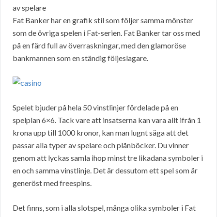
av spelare
Fat Banker har en grafik stil som följer samma mönster
som de övriga spelen i Fat-serien. Fat Banker tar oss med
på en färd full av överraskningar, med den glamoröse
bankmannen som en ständig följeslagare.
Spelet bjuder på hela 50 vinstlinjer fördelade på en
spelplan 6×6. Tack vare att insatserna kan vara allt ifrån 1
krona upp till 1000 kronor, kan man lugnt säga att det
passar alla typer av spelare och plånböcker. Du vinner
genom att lyckas samla ihop minst tre likadana symboler i
en och samma vinstlinje. Det är dessutom ett spel som är
generöst med freespins.
Det finns, som i alla slotspel, många olika symboler i Fat