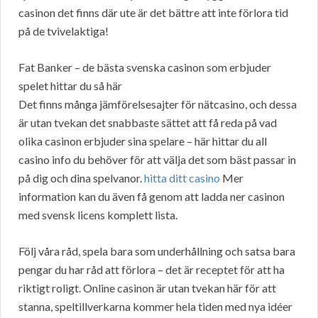
casinon det finns där ute är det bättre att inte förlora tid
på de tvivelaktiga!
Fat Banker – de bästa svenska casinon som erbjuder
spelet hittar du så här
Det finns många jämförelsesajter för nätcasino, och dessa
är utan tvekan det snabbaste sättet att få reda på vad
olika casinon erbjuder sina spelare – här hittar du all
casino info du behöver för att välja det som bäst passar in
på dig och dina spelvanor.
hitta ditt casino
Mer
information kan du även få genom att ladda ner casinon
med svensk licens komplett lista.
Följ våra råd, spela bara som underhållning och satsa bara
pengar du har råd att förlora – det är receptet för att ha
riktigt roligt. Online casinon är utan tvekan här för att
stanna, speltillverkarna kommer hela tiden med nya idéer