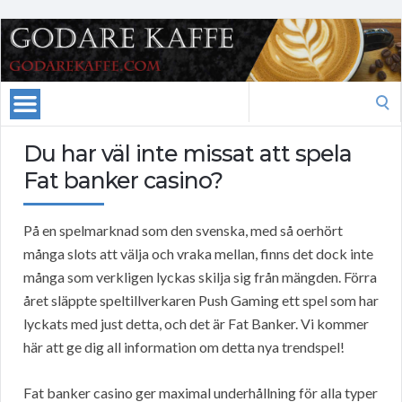
Search
for:
Du har väl inte missat att spela
Fat banker casino?
På en spelmarknad som den svenska, med så oerhört
många slots att välja och vraka mellan, finns det dock inte
många som verkligen lyckas skilja sig från mängden. Förra
året släppte speltillverkaren Push Gaming ett spel som har
lyckats med just detta, och det är Fat Banker. Vi kommer
här att ge dig all information om detta nya trendspel!
Fat banker casino ger maximal underhållning för alla typer