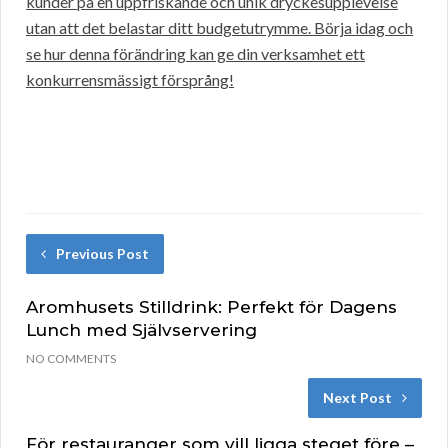
kunder på en uppfriskande och unik dryckesupplevelse
utan att det belastar ditt budgetutrymme. Börja idag och
se hur denna förändring kan ge din verksamhet ett
konkurrensmässigt försprång!
Previous Post
Aromhusets Stilldrink: Perfekt för Dagens
Lunch med Självservering
NO COMMENTS
Next Post
För restauranger som vill ligga steget före –