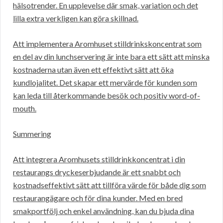
hälsotrender. En upplevelse där smak, variation och det
lilla extra verkligen kan göra skillnad.
Att implementera Aromhuset stilldrinkskoncentrat som
en del av din lunchservering är inte bara ett sätt att minska
kostnaderna utan även ett effektivt sätt att öka
kundlojalitet. Det skapar ett mervärde för kunden som
kan leda till återkommande besök och positiv word-of-
mouth.
Summering
Att integrera Aromhusets stilldrinkkoncentrat i din
restaurangs dryckeserbjudande är ett snabbt och
kostnadseffektivt sätt att tillföra värde för både dig som
restaurangägare och för dina kunder. Med en bred
smakportfölj och enkel användning, kan du bjuda dina