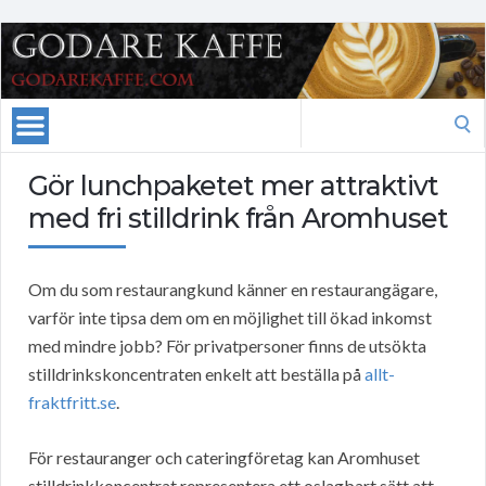
Search
for:
Gör lunchpaketet mer attraktivt
med fri stilldrink från Aromhuset
Om du som restaurangkund känner en restaurangägare,
varför inte tipsa dem om en möjlighet till ökad inkomst
med mindre jobb? För privatpersoner finns de utsökta
stilldrinkskoncentraten enkelt att beställa på
allt-
fraktfritt.se
.
För restauranger och cateringföretag kan Aromhuset
stilldrinkkoncentrat representera ett oslagbart sätt att