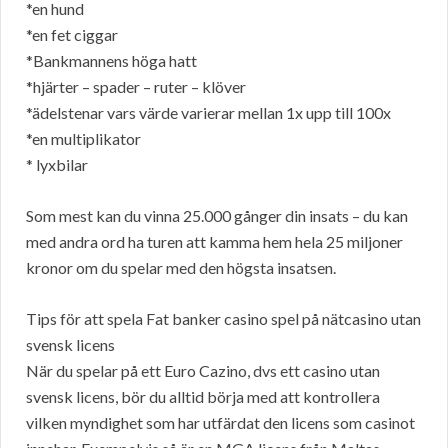
*en hund
*en fet ciggar
*Bankmannens höga hatt
*hjärter – spader – ruter – klöver
*ädelstenar vars värde varierar mellan 1x upp till 100x
*en multiplikator
* lyxbilar
Som mest kan du vinna 25.000 gånger din insats – du kan
med andra ord ha turen att kamma hem hela 25 miljoner
kronor om du spelar med den högsta insatsen.
Tips för att spela Fat banker casino spel på nätcasino utan
svensk licens
När du spelar på ett Euro Cazino, dvs ett casino utan
svensk licens, bör du alltid börja med att kontrollera
vilken myndighet som har utfärdat den licens som casinot