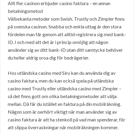
Allt fler casinon erbjuder casino faktura – en annan
betalningsmetod
Välbekanta metoder som Swish, Trustly och Zimpler finns
på svenska casinon. Snabba och enkla uttag är den stora
fördelen man får genom att alltid registrera sig med bank-
ID. I och med att det är i princip omöjlig att någon
använder sig av ditt bank-ID utan ditt samtycke behöver
du heller aldrig oroa dig för bedrägerier.
Hos utländska casino med Siru kan du använda dig av
casino faktura, men du kan också spela på utländska
casino med Trustly eller utländska casino med Zimpler –
så det finns gott om olika betalningsmetoder att välja
mellan. Då får du istället en faktura på din mobilräkning.
Någon som är oerhört viktigt när man använder sig av
casino faktura är att ha stenkoll på vad man spenderar, för
att slippa överraskningar när mobilräkningen kommer.