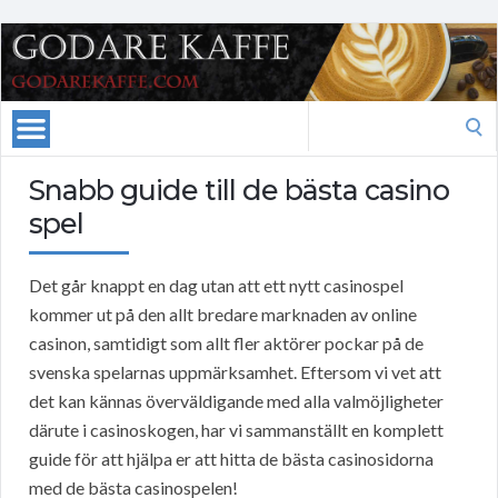
Search
for:
Snabb guide till de bästa casino
spel
Det går knappt en dag utan att ett nytt casinospel
kommer ut på den allt bredare marknaden av online
casinon, samtidigt som allt fler aktörer pockar på de
svenska spelarnas uppmärksamhet. Eftersom vi vet att
det kan kännas överväldigande med alla valmöjligheter
därute i casinoskogen, har vi sammanställt en komplett
guide för att hjälpa er att hitta de bästa casinosidorna
med de bästa casinospelen!