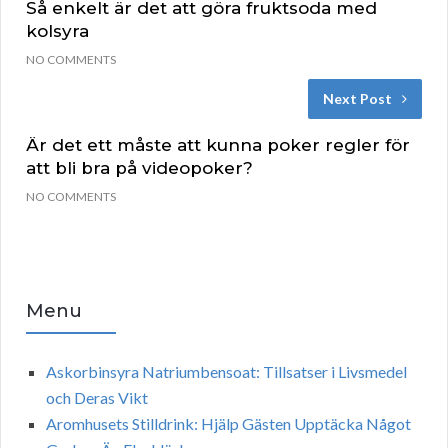
Så enkelt är det att göra fruktsoda med
kolsyra
NO COMMENTS
Next Post
Är det ett måste att kunna poker regler för
att bli bra på videopoker?
NO COMMENTS
Menu
Askorbinsyra Natriumbensoat: Tillsatser i Livsmedel
och Deras Vikt
Aromhusets Stilldrink: Hjälp Gästen Upptäcka Något