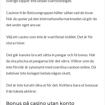
Sverige slipper inte undan svartlistningen.
Casinon från Betssongruppen håller sällan vad de lovar.
När du spelar på den internationella marknaden så gör du
det under eget ansvar.
Välj ett casino som inte är svartlistat istället. Det är för
stora risker.
Det går kanske bra att sätta in pengar och få bonus. När
du ska plocka ut pengarna blir det värre. Villkor som du
inte förstår är synonymt med oseriösa casinon online. Då
behöver inte bolaget betala någon skatt.
Det är inte kul att råka ut för det. Kvittera bara ut bonusar
från kända aktörer.
Bonus på casino utan konto