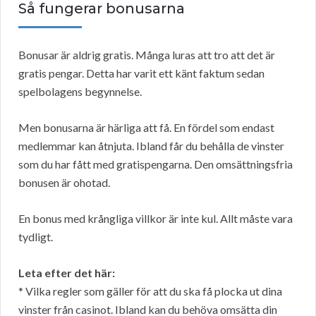
Så fungerar bonusarna
Bonusar är aldrig gratis. Många luras att tro att det är
gratis pengar. Detta har varit ett känt faktum sedan
spelbolagens begynnelse.
Men bonusarna är härliga att få. En fördel som endast
medlemmar kan åtnjuta. Ibland får du behålla de vinster
som du har fått med gratispengarna. Den omsättningsfria
bonusen är ohotad.
En bonus med krångliga villkor är inte kul. Allt måste vara
tydligt.
Leta efter det här:
* Vilka regler som gäller för att du ska få plocka ut dina
vinster från casinot. Ibland kan du behöva omsätta din