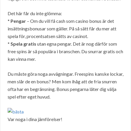
Det här får du inte glömma:
*
Pengar
– Om du vill få cash som casino bonus är det
insättningsbonusar som gäller. På så sätt får du mer att
spela för, procentsatsen sätts av casinot.
*
Spela gratis
utan egna pengar. Det är nog därför som
free spins är så populära i branschen. Du snurrar gratis och
kan vinna mer.
Du måste göra noga avvägningar. Freespins kanske lockar,
men slår de en bonus? Men kom ihåg att de fria snurren
ofta har en begränsning. Bonus pengarna låter dig välja
spel efter eget huvud.
Var noga i dina jämförelser!