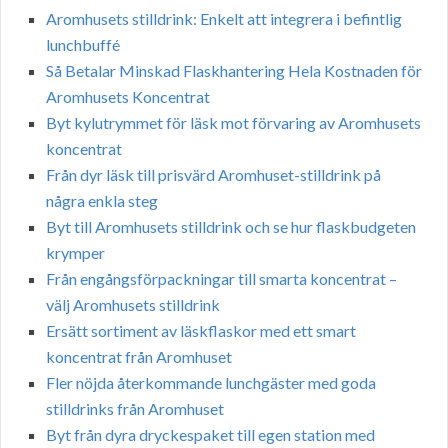
Aromhusets stilldrink: Enkelt att integrera i befintlig
lunchbuffé
Så Betalar Minskad Flaskhantering Hela Kostnaden för
Aromhusets Koncentrat
Byt kylutrymmet för läsk mot förvaring av Aromhusets
koncentrat
Från dyr läsk till prisvärd Aromhuset-stilldrink på
några enkla steg
Byt till Aromhusets stilldrink och se hur flaskbudgeten
krymper
Från engångsförpackningar till smarta koncentrat –
välj Aromhusets stilldrink
Ersätt sortiment av läskflaskor med ett smart
koncentrat från Aromhuset
Fler nöjda återkommande lunchgäster med goda
stilldrinks från Aromhuset
Byt från dyra dryckespaket till egen station med