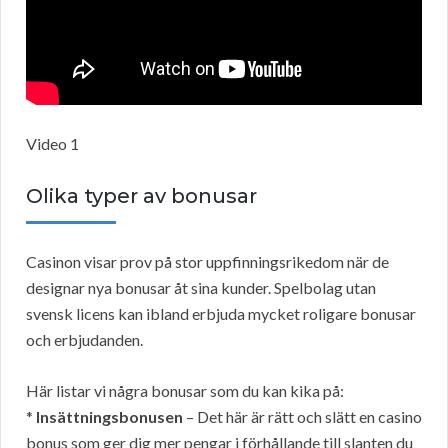
Video 1
Olika typer av bonusar
Casinon visar prov på stor uppfinningsrikedom när de
designar nya bonusar åt sina kunder. Spelbolag utan
svensk licens kan ibland erbjuda mycket roligare bonusar
och erbjudanden.
Här listar vi några bonusar som du kan kika på:
*
Insättningsbonusen
– Det här är rätt och slätt en casino
bonus som ger dig mer pengar i förhållande till slanten du