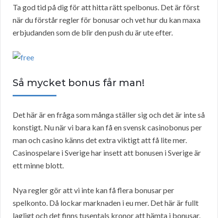
Ta god tid på dig för att hitta rätt spelbonus. Det är först
när du förstår regler för bonusar och vet hur du kan maxa
erbjudanden som de blir den push du är ute efter.
Så mycket bonus får man!
Det här är en fråga som många ställer sig och det är inte så
konstigt. Nu när vi bara kan få en svensk casinobonus per
man och casino känns det extra viktigt att få lite mer.
Casinospelare i Sverige har insett att bonusen i Sverige är
ett minne blott.
Nya regler gör att vi inte kan få flera bonusar per
spelkonto. Då lockar marknaden i eu mer. Det här är fullt
lagligt och det finns tusentals kronor att hämta i bonusar.