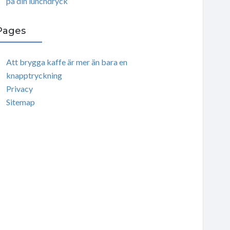
på din lunchdryck
Pages
Att brygga kaffe är mer än bara en
knapptryckning
Privacy
Sitemap