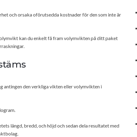
arhet och orsaka oförutsedda kostnader för den som inte är
olymvikt kan du enkelt få fram volymvikten på ditt paket
erraskningar.
estäms
 antingen den verkliga vikten eller volymvikten i
ilogram.
ets längd, bredd, och höjd och sedan dela resultatet med
aktbolag.