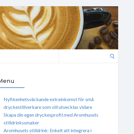
Search
for:
Menu
Nyfikenhetsväckande extrainkomst för små
dryckestillverkare som vill utvecklas vidare
Skapa din egen dryckesprofil med Aromhusets
stilldrinkssmaker
Aromhusets stilldrink: Enkelt att integrera i