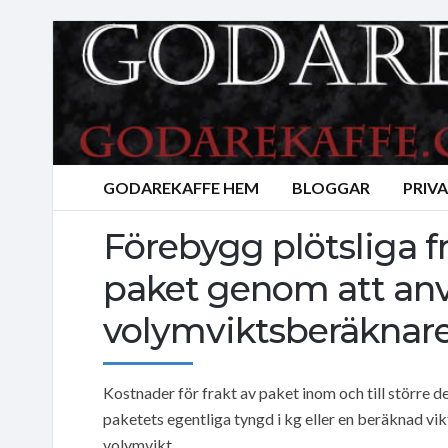
GODAREKAFFE HEM
BLOGGAR
PRIV
Förebygg plötsliga fr
paket genom att anv
volymviktsberäknar
Kostnader för frakt av paket inom och till större d
paketets egentliga tyngd i kg eller en beräknad vik
volymvikt.