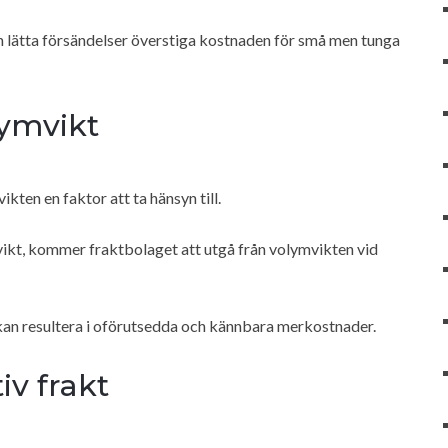
n lätta försändelser överstiga kostnaden för små men tunga
lymvikt
kten en faktor att ta hänsyn till.
vikt, kommer fraktbolaget att utgå från volymvikten vid
 kan resultera i oförutsedda och kännbara merkostnader.
iv frakt