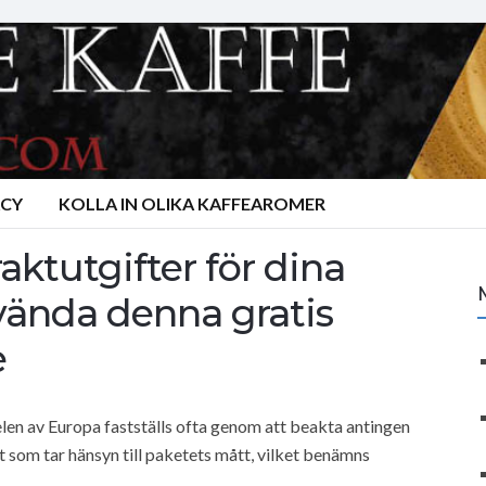
ACY
KOLLA IN OLIKA KAFFEAROMER
aktutgifter för dina
ända denna gratis
e
elen av Europa fastställs ofta genom att beakta antingen
t som tar hänsyn till paketets mått, vilket benämns