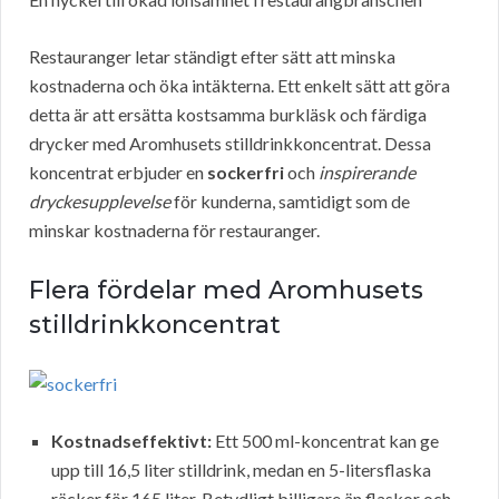
Restauranger letar ständigt efter sätt att minska
kostnaderna och öka intäkterna. Ett enkelt sätt att göra
detta är att ersätta kostsamma burkläsk och färdiga
drycker med Aromhusets stilldrinkkoncentrat. Dessa
koncentrat erbjuder en
sockerfri
och
inspirerande
dryckesupplevelse
för kunderna, samtidigt som de
minskar kostnaderna för restauranger.
Flera fördelar med Aromhusets
stilldrinkkoncentrat
Kostnadseffektivt:
Ett 500 ml-koncentrat kan ge
upp till 16,5 liter stilldrink, medan en 5-litersflaska
räcker för 165 liter. Betydligt billigare än flaskor och