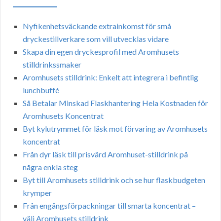
Nyfikenhetsväckande extrainkomst för små
dryckestillverkare som vill utvecklas vidare
Skapa din egen dryckesprofil med Aromhusets
stilldrinkssmaker
Aromhusets stilldrink: Enkelt att integrera i befintlig
lunchbuffé
Så Betalar Minskad Flaskhantering Hela Kostnaden för
Aromhusets Koncentrat
Byt kylutrymmet för läsk mot förvaring av Aromhusets
koncentrat
Från dyr läsk till prisvärd Aromhuset-stilldrink på
några enkla steg
Byt till Aromhusets stilldrink och se hur flaskbudgeten
krymper
Från engångsförpackningar till smarta koncentrat –
välj Aromhusets stilldrink