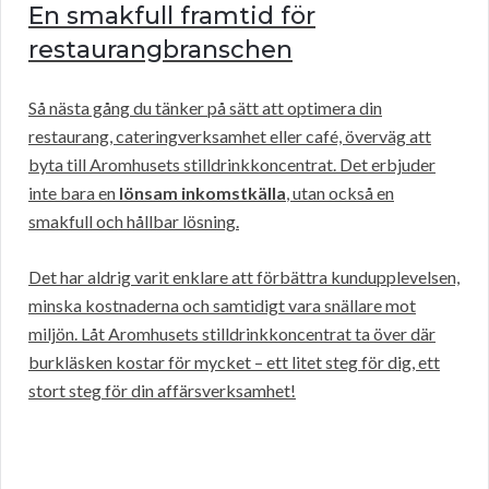
En smakfull framtid för
restaurangbranschen
Så nästa gång du tänker på sätt att optimera din
restaurang, cateringverksamhet eller café, överväg att
byta till Aromhusets stilldrinkkoncentrat. Det erbjuder
inte bara en
lönsam inkomstkälla
, utan också en
smakfull och hållbar lösning.
Det har aldrig varit enklare att förbättra kundupplevelsen,
minska kostnaderna och samtidigt vara snällare mot
miljön. Låt Aromhusets stilldrinkkoncentrat ta över där
burkläsken kostar för mycket – ett litet steg för dig, ett
stort steg för din affärsverksamhet!