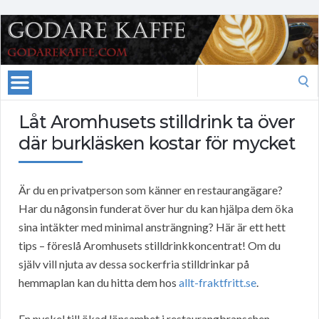
Search
for:
Låt Aromhusets stilldrink ta över
där burkläsken kostar för mycket
Är du en privatperson som känner en restaurangägare?
Har du någonsin funderat över hur du kan hjälpa dem öka
sina intäkter med minimal ansträngning? Här är ett hett
tips – föreslå Aromhusets stilldrinkkoncentrat! Om du
själv vill njuta av dessa sockerfria stilldrinkar på
hemmaplan kan du hitta dem hos
allt-fraktfritt.se
.
En nyckel till ökad lönsamhet i restaurangbranschen