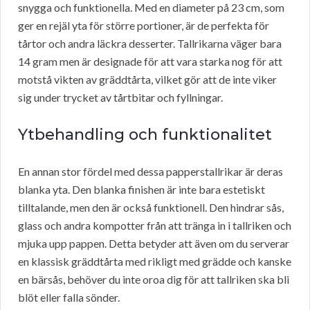
snygga och funktionella. Med en diameter på 23 cm, som
ger en rejäl yta för större portioner, är de perfekta för
tårtor och andra läckra desserter. Tallrikarna väger bara
14 gram men är designade för att vara starka nog för att
motstå vikten av gräddtårta, vilket gör att de inte viker
sig under trycket av tårtbitar och fyllningar.
Ytbehandling och funktionalitet
En annan stor fördel med dessa papperstallrikar är deras
blanka yta. Den blanka finishen är inte bara estetiskt
tilltalande, men den är också funktionell. Den hindrar sås,
glass och andra kompotter från att tränga in i tallriken och
mjuka upp pappen. Detta betyder att även om du serverar
en klassisk gräddtårta med rikligt med grädde och kanske
en bärsås, behöver du inte oroa dig för att tallriken ska bli
blöt eller falla sönder.