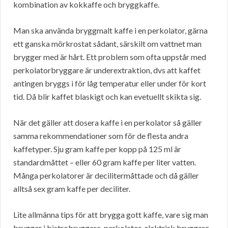
kombination av kokkaffe och bryggkaffe.
Man ska använda bryggmalt kaffe i en perkolator, gärna
ett ganska mörkrostat sådant, särskilt om vattnet man
brygger med är hårt. Ett problem som ofta uppstår med
perkolatorbryggare är underextraktion, dvs att kaffet
antingen bryggs i för låg temperatur eller under för kort
tid. Då blir kaffet blaskigt och kan evetuellt skikta sig.
När det gäller att dosera kaffe i en perkolator så gäller
samma rekommendationer som för de flesta andra
kaffetyper. Sju gram kaffe per kopp på 125 ml är
standardmåttet – eller 60 gram kaffe per liter vatten.
Många perkolatorer är decilitermåttade och då gäller
alltså sex gram kaffe per deciliter.
Lite allmänna tips för att brygga gott kaffe, vare sig man
brygger i bistrobryggare, perkolator, elektrisk bryggare,