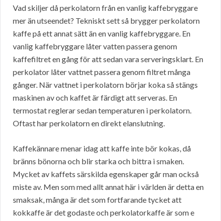
Vad skiljer då perkolatorn från en vanlig kaffebryggare
mer än utseendet? Tekniskt sett så brygger perkolatorn
kaffe på ett annat sätt än en vanlig kaffebryggare. En
vanlig kaffebryggare låter vatten passera genom
kaffefiltret en gång för att sedan vara serveringsklart. En
perkolator låter vattnet passera genom filtret många
gånger. När vattnet i perkolatorn börjar koka så stängs
maskinen av och kaffet är färdigt att serveras. En
termostat reglerar sedan temperaturen i perkolatorn.
Oftast har perkolatorn en direkt elanslutning.
Kaffekännare menar idag att kaffe inte bör kokas, då
bränns bönorna och blir starka och bittra i smaken.
Mycket av kaffets särskilda egenskaper går man också
miste av. Men som med allt annat här i världen är detta en
smaksak, många är det som fortfarande tycket att
kokkaffe är det godaste och perkolatorkaffe är som e