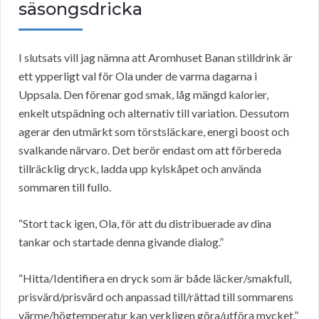
säsongsdricka
I slutsats vill jag nämna att Aromhuset Banan stilldrink är
ett ypperligt val för Ola under de varma dagarna i
Uppsala. Den förenar god smak, låg mängd kalorier,
enkelt utspädning och alternativ till variation. Dessutom
agerar den utmärkt som törstsläckare, energi boost och
svalkande närvaro. Det berör endast om att förbereda
tillräcklig dryck, ladda upp kylskåpet och använda
sommaren till fullo.
“Stort tack igen, Ola, för att du distribuerade av dina
tankar och startade denna givande dialog.”
“Hitta/Identifiera en dryck som är både läcker/smakfull,
prisvärd/prisvärd och anpassad till/rättad till sommarens
värme/högtemperatur kan verkligen göra/utföra mycket.”