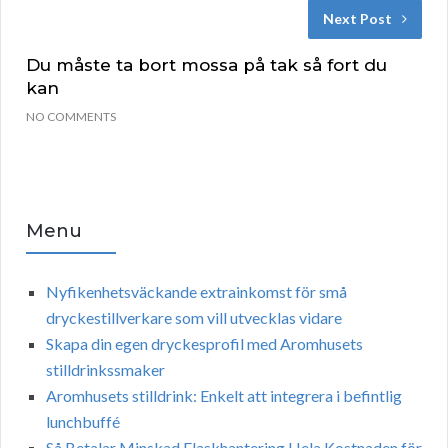
Next Post
Du måste ta bort mossa på tak så fort du
kan
NO COMMENTS
Menu
Nyfikenhetsväckande extrainkomst för små
dryckestillverkare som vill utvecklas vidare
Skapa din egen dryckesprofil med Aromhusets
stilldrinkssmaker
Aromhusets stilldrink: Enkelt att integrera i befintlig
lunchbuffé
Så Betalar Minskad Flaskhantering Hela Kostnaden för