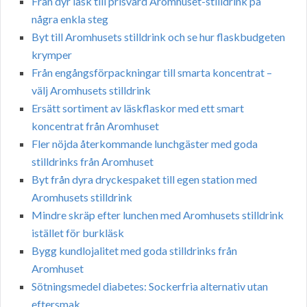
Från dyr läsk till prisvärd Aromhuset-stilldrink på
några enkla steg
Byt till Aromhusets stilldrink och se hur flaskbudgeten
krymper
Från engångsförpackningar till smarta koncentrat –
välj Aromhusets stilldrink
Ersätt sortiment av läskflaskor med ett smart
koncentrat från Aromhuset
Fler nöjda återkommande lunchgäster med goda
stilldrinks från Aromhuset
Byt från dyra dryckespaket till egen station med
Aromhusets stilldrink
Mindre skräp efter lunchen med Aromhusets stilldrink
istället för burkläsk
Bygg kundlojalitet med goda stilldrinks från
Aromhuset
Sötningsmedel diabetes: Sockerfria alternativ utan
eftersmak