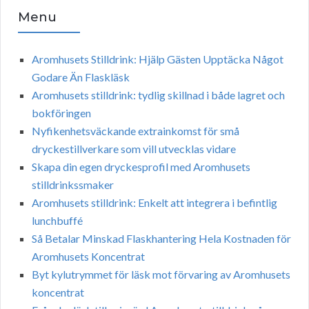
Menu
Aromhusets Stilldrink: Hjälp Gästen Upptäcka Något
Godare Än Flaskläsk
Aromhusets stilldrink: tydlig skillnad i både lagret och
bokföringen
Nyfikenhetsväckande extrainkomst för små
dryckestillverkare som vill utvecklas vidare
Skapa din egen dryckesprofil med Aromhusets
stilldrinkssmaker
Aromhusets stilldrink: Enkelt att integrera i befintlig
lunchbuffé
Så Betalar Minskad Flaskhantering Hela Kostnaden för
Aromhusets Koncentrat
Byt kylutrymmet för läsk mot förvaring av Aromhusets
koncentrat