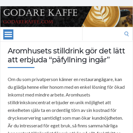
Search
for:
Aromhusets stilldrink gör det lätt
att erbjuda “påfyllning ingår”
Om du som privatperson känner en restaurangägare, kan
du glädja henne eller honom med en enkel lösning för ökad
inkomst med mindre arbete. Aromhusets
stilldrinkskoncentrat erbjuder en unik möjlighet att
enkelheten själv ta en ordentlig törn av sin kostnad för
dryckeservering samtidigt som man ökar kundnöjdheten.
Är du intresserad för eget bruk, så finns samma härliga