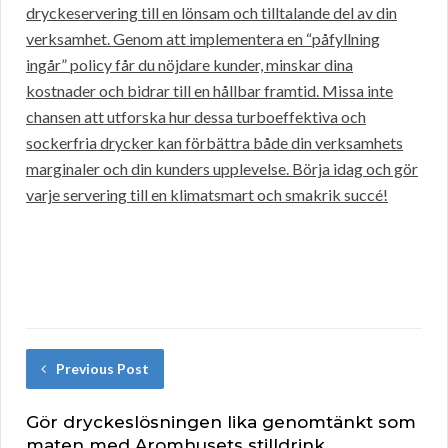
dryckeservering till en lönsam och tilltalande del av din
verksamhet. Genom att implementera en “påfyllning
ingår” policy får du nöjdare kunder, minskar dina
kostnader och bidrar till en hållbar framtid. Missa inte
chansen att utforska hur dessa turboeffektiva och
sockerfria drycker kan förbättra både din verksamhets
marginaler och din kunders upplevelse. Börja idag och gör
varje servering till en klimatsmart och smakrik succé!
Previous Post
Gör dryckeslösningen lika genomtänkt som
maten med Aromhusets stilldrink