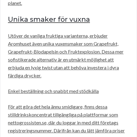
planet.
Unika smaker för vuxna
Utöver de vanliga fruktiga varianterna, erbjuder
Aromhuset även unika vuxensmaker som Grapefrukt,
Grapefrukt-Blodapelsin och Fruktexplosion. Dessa mer
sofistikerade alternativ är en utmärkt möjlighet att
erbjuda en lyxig twist utan att behöva investera i dyra
färdiga drycker.
Enkel beställning och snabbt med stödkälla
För att göra det hela ännu smidigare, finns dessa
stilldrinkskoncentrat tillgängliga på plattformar som
nettogrossisten.se, där du loggar in med ditt företags
registreringsnummer. Därifrån kan du lätt jämföra priser