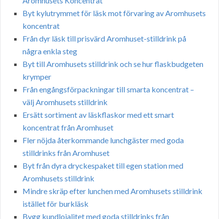
Aromhusets Koncentrat
Byt kylutrymmet för läsk mot förvaring av Aromhusets
koncentrat
Från dyr läsk till prisvärd Aromhuset-stilldrink på
några enkla steg
Byt till Aromhusets stilldrink och se hur flaskbudgeten
krymper
Från engångsförpackningar till smarta koncentrat –
välj Aromhusets stilldrink
Ersätt sortiment av läskflaskor med ett smart
koncentrat från Aromhuset
Fler nöjda återkommande lunchgäster med goda
stilldrinks från Aromhuset
Byt från dyra dryckespaket till egen station med
Aromhusets stilldrink
Mindre skräp efter lunchen med Aromhusets stilldrink
istället för burkläsk
Bygg kundlojalitet med goda stilldrinks från