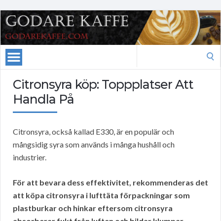
Search
for:
Citronsyra köp: Toppplatser Att
Handla På
Citronsyra, också kallad E330, är en populär och
mångsidig syra som används i många hushåll och
industrier.
För att bevara dess effektivitet, rekommenderas det
att köpa citronsyra i lufttäta förpackningar som
plastburkar och hinkar eftersom citronsyra
absorberar fukt från luften och bildar klumpar.