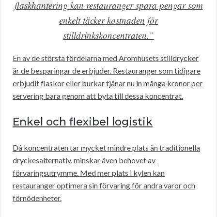
flaskhantering kan restauranger spara pengar som
enkelt täcker kostnaden för
stilldrinkskoncentraten.”
En av de största fördelarna med Aromhusets stilldrycker
är de besparingar de erbjuder. Restauranger som tidigare
erbjudit flaskor eller burkar tjänar nu in många kronor per
servering bara genom att byta till dessa koncentrat.
Enkel och flexibel logistik
Då koncentraten tar mycket mindre plats än traditionella
dryckesalternativ, minskar även behovet av
förvaringsutrymme. Med mer plats i kylen kan
restauranger optimera sin förvaring för andra varor och
förnödenheter.