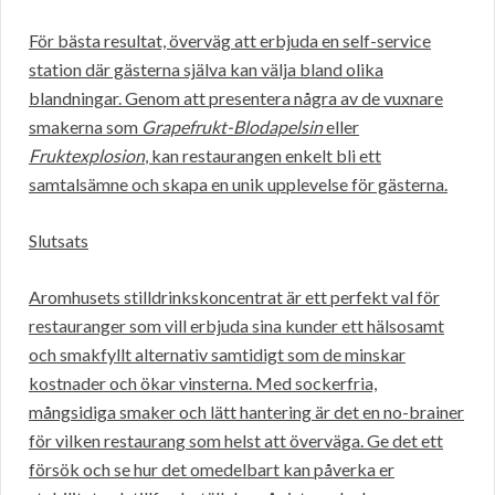
För bästa resultat, överväg att erbjuda en self-service
station där gästerna själva kan välja bland olika
blandningar. Genom att presentera några av de vuxnare
smakerna som
Grapefrukt-Blodapelsin
eller
Fruktexplosion
, kan restaurangen enkelt bli ett
samtalsämne och skapa en unik upplevelse för gästerna.
Slutsats
Aromhusets stilldrinkskoncentrat är ett perfekt val för
restauranger som vill erbjuda sina kunder ett hälsosamt
och smakfyllt alternativ samtidigt som de minskar
kostnader och ökar vinsterna. Med sockerfria,
mångsidiga smaker och lätt hantering är det en no-brainer
för vilken restaurang som helst att överväga. Ge det ett
försök och se hur det omedelbart kan påverka er