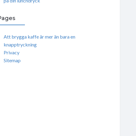
på din lunchdryck
Pages
Att brygga kaffe är mer än bara en
knapptryckning
Privacy
Sitemap