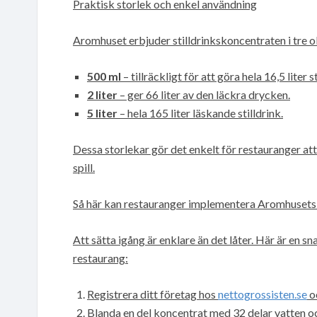
Praktisk storlek och enkel användning
Aromhuset erbjuder stilldrinkskoncentraten i tre ol
500 ml
– tillräckligt för att göra hela 16,5 liter st
2 liter
– ger 66 liter av den läckra drycken.
5 liter
– hela 165 liter läskande stilldrink.
Dessa storlekar gör det enkelt för restauranger at
spill.
Så här kan restauranger implementera Aromhusets
Att sätta igång är enklare än det låter. Här är en s
restaurang:
Registrera ditt företag hos
nettogrossisten.se
oc
Blanda en del koncentrat med 32 delar vatten och