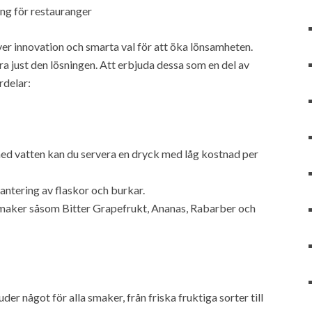
ing för restauranger
r innovation och smarta val för att öka lönsamheten.
a just den lösningen. Att erbjuda dessa som en del av
rdelar:
d vatten kan du servera en dryck med låg kostnad per
ntering av flaskor och burkar.
 smaker såsom Bitter Grapefrukt, Ananas, Rabarber och
r något för alla smaker, från friska fruktiga sorter till