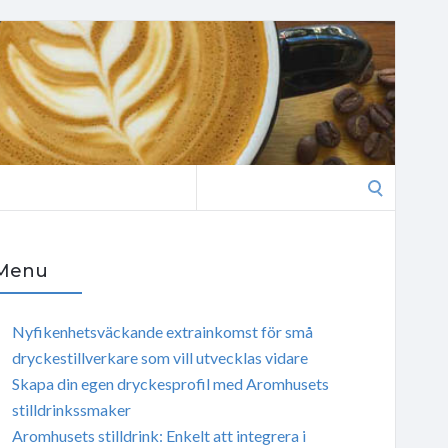
Search
for:
Menu
Nyfikenhetsväckande extrainkomst för små
dryckestillverkare som vill utvecklas vidare
Skapa din egen dryckesprofil med Aromhusets
stilldrinkssmaker
Aromhusets stilldrink: Enkelt att integrera i