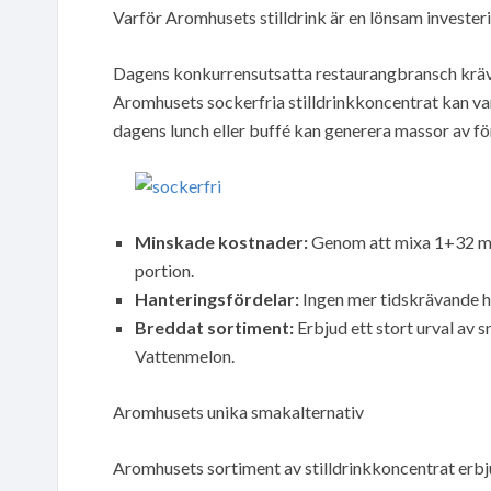
Varför Aromhusets stilldrink är en lönsam invester
Dagens konkurrensutsatta restaurangbransch kräve
Aromhusets sockerfria stilldrinkkoncentrat kan var
dagens lunch eller buffé kan generera massor av fö
Minskade kostnader:
Genom att mixa 1+32 me
portion.
Hanteringsfördelar:
Ingen mer tidskrävande ha
Breddat sortiment:
Erbjud ett stort urval av
Vattenmelon.
Aromhusets unika smakalternativ
Aromhusets sortiment av stilldrinkkoncentrat erbjude