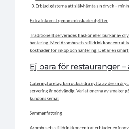
Erbjud gästerna att självhämta sin dryck – mini
Extra inkomst genom minskade utgifter
Traditionellt serverades flaskor eller burkar av d
hantering. Med Aromhusets stilldrinkkoncentrat ka
kostnader för inköp och hantering. Det är en smar
Ej bara för restauranger –
Cateringföretag kan också dra nytta av dessa dryck
servering är nödvändig. Variationerna av smaker gö
kundönskemål.
Sammanfattning
Aromhusets stilldrinkkoncentrat erbjuder en innov