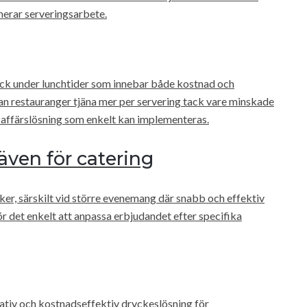
merar serveringsarbete.
ryck under lunchtider som innebar både kostnad och
n restauranger tjäna mer per servering tack vare minskade
t affärslösning som enkelt kan implementeras.
 även för catering
er, särskilt vid större evenemang där snabb och effektiv
r det enkelt att anpassa erbjudandet efter specifika
ativ och kostnadseffektiv dryckeslösning för