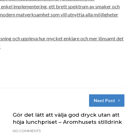
enkel implementering, ett brett spektrum av smaker och
 modern matverksamhet som vill utnyttja alla möjligheter
slösning och uppleva hur mycket enklare och mer lönsamt det
!
Next Post
Gör det lätt att välja god dryck utan att
höja lunchpriset – Aromhusets stilldrink
NO COMMENTS