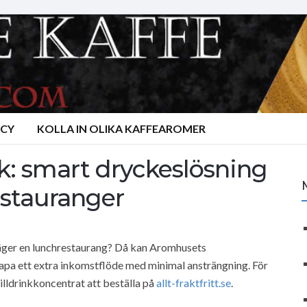
ACY
KOLLA IN OLIKA KAFFEAROMER
k: smart dryckeslösning
stauranger
 äger en lunchrestaurang? Då kan Aromhusets
skapa ett extra inkomstflöde med minimal ansträngning. För
illdrinkkoncentrat att beställa på
allt-fraktfritt.se
.