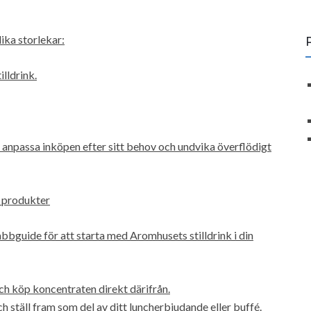
ika storlekar:
illdrink.
t anpassa inköpen efter sitt behov och undvika överflödigt
 produkter
nabbguide för att starta med Aromhusets stilldrink i din
h köp koncentraten direkt därifrån.
 ställ fram som del av ditt luncherbjudande eller buffé.