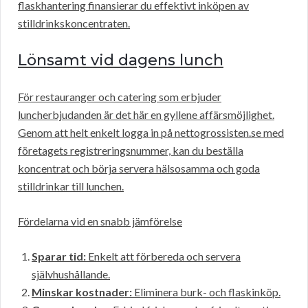
flaskhantering finansierar du effektivt inköpen av
stilldrinkskoncentraten.
Lönsamt vid dagens lunch
För restauranger och catering som erbjuder
luncherbjudanden är det här en gyllene affärsmöjlighet.
Genom att helt enkelt logga in på nettogrossisten.se med
företagets registreringsnummer, kan du beställa
koncentrat och börja servera hälsosamma och goda
stilldrinkar till lunchen.
Fördelarna vid en snabb jämförelse
Sparar tid:
Enkelt att förbereda och servera
självhushållande.
Minskar kostnader:
Eliminera burk- och flaskinköp.