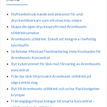
Nyfikenhetsväckande extrainkomst för små
dryckestillverkare som vill utvecklas vidare
Skapa din egen dryckesprofil med Aromhusets
stilldrinkssmaker
Aromhusets stilldrink: Enkelt att integrera i befintlig
lunchbuffé
Så Betalar Minskad Flaskhantering Hela Kostnaden för
Aromhusets Koncentrat
Byt kylutrymmet för läsk mot förvaring av Aromhusets
koncentrat
Från dyr läsk till prisvärd Aromhuset-stilldrink på
några enkla steg
Byt till Aromhusets stilldrink och se hur flaskbudgeten
krymper
Från engångsförpackningar till smarta koncentrat –