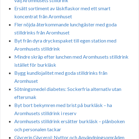
välj Aromhusets stilldrink
Ersätt sortiment av läskflaskor med ett smart
koncentrat från Aromhuset
Fler nöjda återkommande lunchgäster med goda
stilldrinks från Aromhuset
Byt från dyra dryckespaket till egen station med
Aromhusets stilldrink
Mindre skräp efter lunchen med Aromhusets stilldrink
istället för burkläsk
Bygg kundlojalitet med goda stilldrinks från
Aromhuset
Sötningsmedel diabetes: Sockerfria alternativ utan
eftersmak
Byt bort bekymren med brist på burkläsk – ha
Aromhusets stilldrink i reserv
Aromhusets stilldrink ersätter burkläsk – plånboken
och personalen tackar
Glycerin Glycerol: Nyttor och Användningsområden