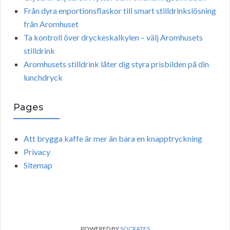
Från dyra enportionsflaskor till smart stilldrinkslösning
från Aromhuset
Ta kontroll över dryckeskalkylen – välj Aromhusets
stilldrink
Aromhusets stilldrink låter dig styra prisbilden på din
lunchdryck
Pages
Att brygga kaffe är mer än bara en knapptryckning
Privacy
Sitemap
POWERED BY
SOCRATES