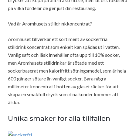
drycker att köpa på allt-fraktfritt.se, men låt oss fokusera
på vilka fördelar de ger just din restaurang.
Vad är Aromhusets stilldrinkkoncentrat?
Aromhuset tillverkar ett sortiment av sockerfria
stilldrinkkoncentrat som enkelt kan spädas ut i vatten.
Vanlig saft och läsk innehåller ofta upp till 10% socker,
men Aromhusets stilldrinkar är sötade med ett
sockerbaserat men kalorifritt sötningsmedel, som är hela
600 gånger sötare än vanligt socker. Bara några
millimeter koncentrat i botten av glaset räcker för att
skapa en smakfull dryck som dina kunder kommer att
älska.
Unika smaker för alla tillfällen