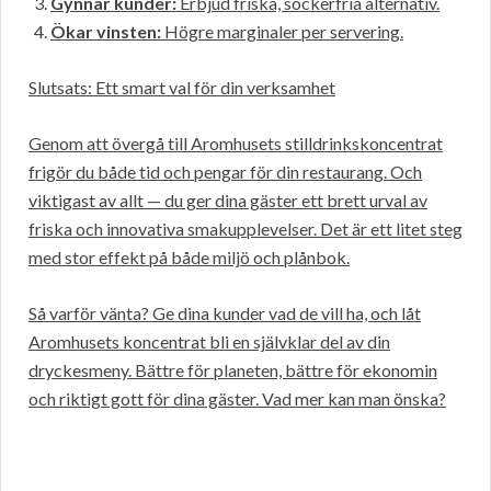
Gynnar kunder:
Erbjud friska, sockerfria alternativ.
Ökar vinsten:
Högre marginaler per servering.
Slutsats: Ett smart val för din verksamhet
Genom att övergå till Aromhusets stilldrinkskoncentrat
frigör du både tid och pengar för din restaurang. Och
viktigast av allt — du ger dina gäster ett brett urval av
friska och innovativa smakupplevelser. Det är ett litet steg
med stor effekt på både miljö och plånbok.
Så varför vänta? Ge dina kunder vad de vill ha, och låt
Aromhusets koncentrat bli en självklar del av din
dryckesmeny. Bättre för planeten, bättre för ekonomin
och riktigt gott för dina gäster. Vad mer kan man önska?