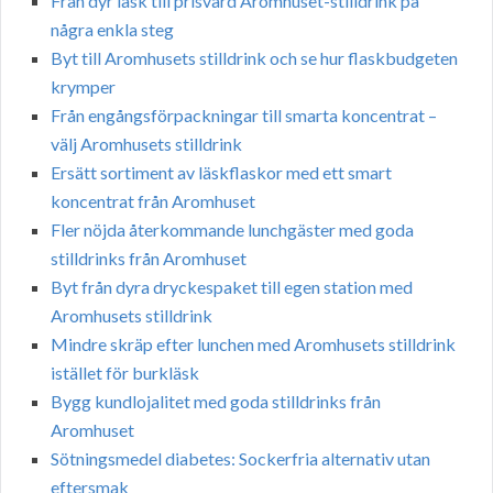
Från dyr läsk till prisvärd Aromhuset-stilldrink på
några enkla steg
Byt till Aromhusets stilldrink och se hur flaskbudgeten
krymper
Från engångsförpackningar till smarta koncentrat –
välj Aromhusets stilldrink
Ersätt sortiment av läskflaskor med ett smart
koncentrat från Aromhuset
Fler nöjda återkommande lunchgäster med goda
stilldrinks från Aromhuset
Byt från dyra dryckespaket till egen station med
Aromhusets stilldrink
Mindre skräp efter lunchen med Aromhusets stilldrink
istället för burkläsk
Bygg kundlojalitet med goda stilldrinks från
Aromhuset
Sötningsmedel diabetes: Sockerfria alternativ utan
eftersmak