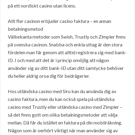
på ett nordiskt casino utan licens.
Allt fler casinon erbjuder casino faktura – en annan
betalningsmetod
Välbekanta metoder som Swish, Trustly och Zimpler finns
på svenska casinon. Snabba och enkla uttag är den stora
fördelen man får genom att alltid registrera sig med bank-
ID. I och med att det är i princip omöjlig att någon
använder sig av ditt bank-ID utan ditt samtycke behöver
du heller aldrig oroa dig för bedrägerier.
Hos utländska casino med Siru kan du använda dig av
casino faktura, men du kan också spela på utländska
casino med Trustly eller utländska casino med Zimpler –
så det finns gott om olika betalningsmetoder att välja
mellan. Då får du istället en faktura på din mobilräkning.
Någon som är oerhört viktigt när man använder sig av