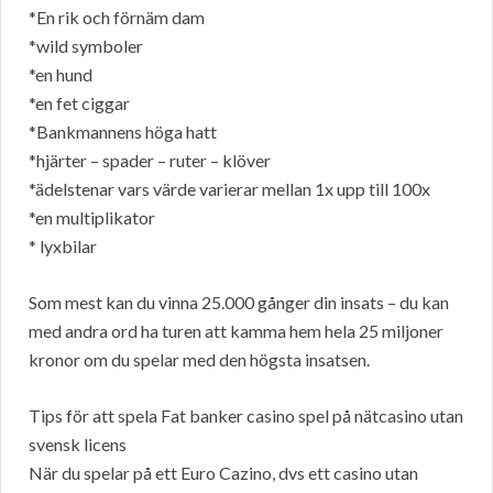
*En rik och förnäm dam
*wild symboler
*en hund
*en fet ciggar
*Bankmannens höga hatt
*hjärter – spader – ruter – klöver
*ädelstenar vars värde varierar mellan 1x upp till 100x
*en multiplikator
* lyxbilar
Som mest kan du vinna 25.000 gånger din insats – du kan
med andra ord ha turen att kamma hem hela 25 miljoner
kronor om du spelar med den högsta insatsen.
Tips för att spela Fat banker casino spel på nätcasino utan
svensk licens
När du spelar på ett Euro Cazino, dvs ett casino utan