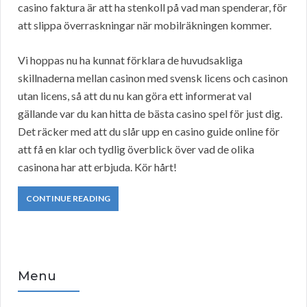
casino faktura är att ha stenkoll på vad man spenderar, för
att slippa överraskningar när mobilräkningen kommer.
Vi hoppas nu ha kunnat förklara de huvudsakliga
skillnaderna mellan casinon med svensk licens och casinon
utan licens, så att du nu kan göra ett informerat val
gällande var du kan hitta de bästa casino spel för just dig.
Det räcker med att du slår upp en casino guide online för
att få en klar och tydlig överblick över vad de olika
casinona har att erbjuda. Kör hårt!
CONTINUE READING
Menu