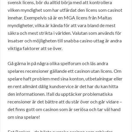
svensk licens, bör du alltid börja med att kontrollera
vilken myndighet som har utfärdat den licens som casinot
innehar. Exempelvis så är en MGA licens från Maltas
myndigheter, vilka är kända för att vara bland de mest
säkra och mest strikta i världen. Valutan som används för
insatser och möjligheten till snabba casino uttag är andra
viktiga faktorer att se över.
Gå gärna in på några olika spelforum och läs andra
spelares recensioner gällande ett casinon utan licens. Om
spelare haft problem med sina konton, utbetalningar eller
en rent allmänt dålig kundservice är det har du kan hitta
den informationen. Ifall du upptäcker problematiska
recensioner är det bättre att du står över och går vidare –
det finns gott om casinon som är seriösa och tar väl hand
om sina spelare!
Fat Banker – de bästa svenska casinon som erbjuder