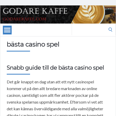
Search
for:
bästa casino spel
Snabb guide till de bästa casino spel
Det går knappt en dag utan att ett nytt casinospel
kommer ut på den allt bredare marknaden av online
casinon, samtidigt som allt fler aktörer pockar på de
svenska spelarnas uppmärksamhet. Eftersom vi vet att
det kan kännas överväldigande med alla valmöjligheter
därute i casinoskogen, har vi sammanställt en komplett