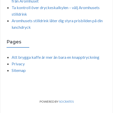
från Aromhuset
Ta kontroll över dryckeskalkylen – välj Aromhusets
stilldrink
Aromhusets stilldrink låter dig styra prisbilden på din
lunchdryck
Pages
Att brygga kaffe är mer än bara en knapptryckning
Privacy
Sitemap
POWERED BY
SOCRATES