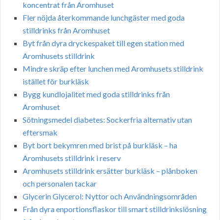
koncentrat från Aromhuset
Fler nöjda återkommande lunchgäster med goda
stilldrinks från Aromhuset
Byt från dyra dryckespaket till egen station med
Aromhusets stilldrink
Mindre skräp efter lunchen med Aromhusets stilldrink
istället för burkläsk
Bygg kundlojalitet med goda stilldrinks från
Aromhuset
Sötningsmedel diabetes: Sockerfria alternativ utan
eftersmak
Byt bort bekymren med brist på burkläsk – ha
Aromhusets stilldrink i reserv
Aromhusets stilldrink ersätter burkläsk – plånboken
och personalen tackar
Glycerin Glycerol: Nyttor och Användningsområden
Från dyra enportionsflaskor till smart stilldrinkslösning