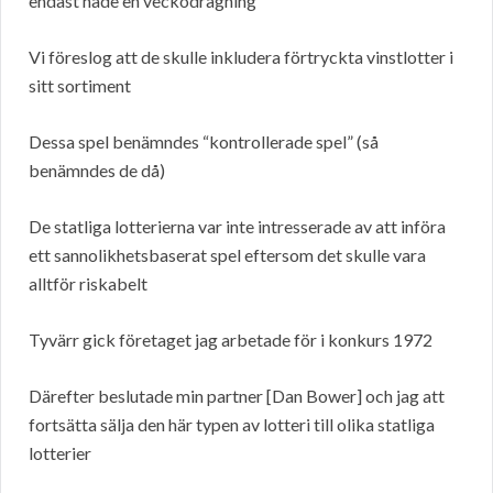
endast hade en veckodragning
Vi föreslog att de skulle inkludera förtryckta vinstlotter i
sitt sortiment
Dessa spel benämndes “kontrollerade spel” (så
benämndes de då)
De statliga lotterierna var inte intresserade av att införa
ett sannolikhetsbaserat spel eftersom det skulle vara
alltför riskabelt
Tyvärr gick företaget jag arbetade för i konkurs 1972
Därefter beslutade min partner [Dan Bower] och jag att
fortsätta sälja den här typen av lotteri till olika statliga
lotterier