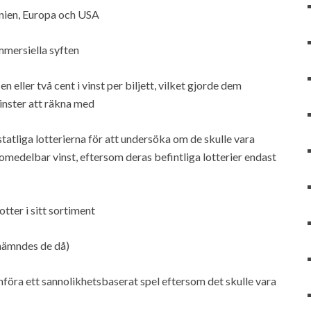
annien, Europa och USA
mmersiella syften
eller två cent i vinst per biljett, vilket gjorde dem
vinster att räkna med
tatliga lotterierna för att undersöka om de skulle vara
 omedelbar vinst, eftersom deras befintliga lotterier endast
otter i sitt sortiment
nämndes de då)
 införa ett sannolikhetsbaserat spel eftersom det skulle vara