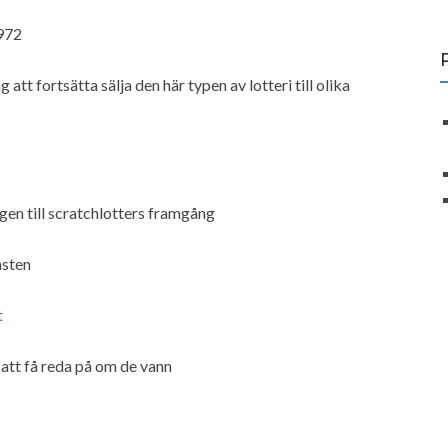
1972
tt fortsätta sälja den här typen av lotteri till olika
gen till scratchlotters framgång
nsten
t
 att få reda på om de vann