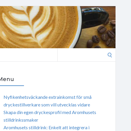
Search
for:
Menu
Nyfikenhetsväckande extrainkomst för små
dryckestillverkare som vill utvecklas vidare
Skapa din egen dryckesprofil med Aromhusets
stilldrinkssmaker
Aromhusets stilldrink: Enkelt att integrera i