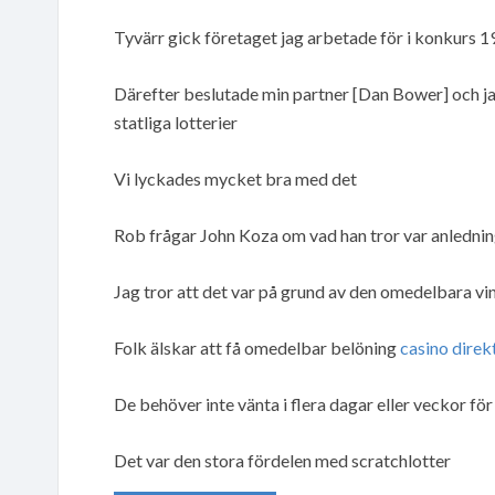
Tyvärr gick företaget jag arbetade för i konkurs 
Därefter beslutade min partner [Dan Bower] och jag a
statliga lotterier
Vi lyckades mycket bra med det
Rob frågar John Koza om vad han tror var anlednin
Jag tror att det var på grund av den omedelbara vi
Folk älskar att få omedelbar belöning
casino direk
De behöver inte vänta i flera dagar eller veckor för
Det var den stora fördelen med scratchlotter