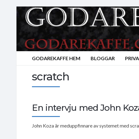
GODAREKAFFE HEM
BLOGGAR
PRIV
scratch
En intervju med John Koz
John Koza är meduppfinnare av systemet med scratc