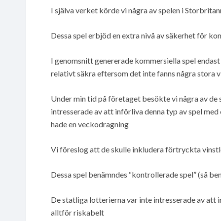
I själva verket körde vi några av spelen i Storbrit
Dessa spel erbjöd en extra nivå av säkerhet för ko
I genomsnitt genererade kommersiella spel endast en 
relativt säkra eftersom det inte fanns några stora 
Under min tid på företaget besökte vi några av de s
intresserade av att införliva denna typ av spel med
hade en veckodragning
Vi föreslog att de skulle inkludera förtryckta vinstl
Dessa spel benämndes “kontrollerade spel” (så be
De statliga lotterierna var inte intresserade av att
alltför riskabelt