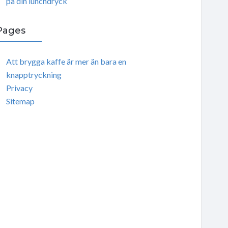
på din lunchdryck
Pages
Att brygga kaffe är mer än bara en
knapptryckning
Privacy
Sitemap