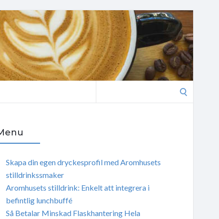
Search
for:
Menu
Skapa din egen dryckesprofil med Aromhusets
stilldrinkssmaker
Aromhusets stilldrink: Enkelt att integrera i
befintlig lunchbuffé
Så Betalar Minskad Flaskhantering Hela