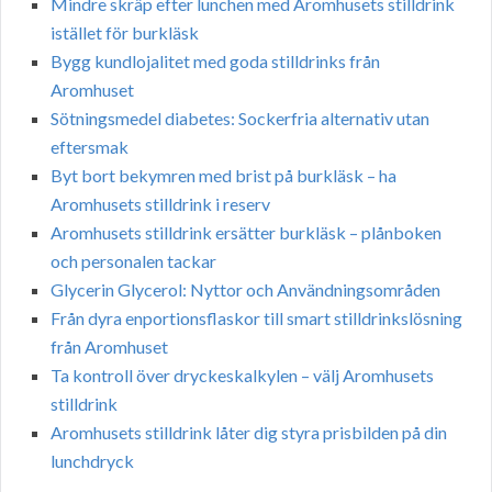
Mindre skräp efter lunchen med Aromhusets stilldrink
istället för burkläsk
Bygg kundlojalitet med goda stilldrinks från
Aromhuset
Sötningsmedel diabetes: Sockerfria alternativ utan
eftersmak
Byt bort bekymren med brist på burkläsk – ha
Aromhusets stilldrink i reserv
Aromhusets stilldrink ersätter burkläsk – plånboken
och personalen tackar
Glycerin Glycerol: Nyttor och Användningsområden
Från dyra enportionsflaskor till smart stilldrinkslösning
från Aromhuset
Ta kontroll över dryckeskalkylen – välj Aromhusets
stilldrink
Aromhusets stilldrink låter dig styra prisbilden på din
lunchdryck