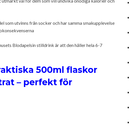
 ett utmärkt val för dem som vill undvika onödiga kalorier och
medel som utvinns från socker och har samma smakupplevelse
lsokonsekvenserna
ts Blodapelsin stilldrink är att den håller hela 6-7
aktiska 500ml flaskor
rat – perfekt för