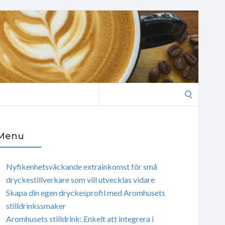
Search
for:
Menu
Nyfikenhetsväckande extrainkomst för små
dryckestillverkare som vill utvecklas vidare
Skapa din egen dryckesprofil med Aromhusets
stilldrinkssmaker
Aromhusets stilldrink: Enkelt att integrera i