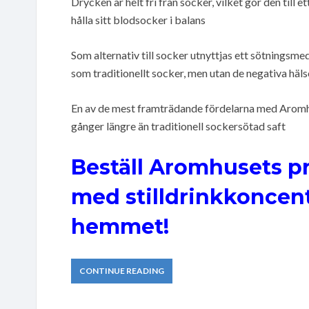
Drycken är helt fri från socker, vilket gör den till
hålla sitt blodsocker i balans
Som alternativ till socker utnyttjas ett sötnings
som traditionellt socker, men utan de negativa hä
En av de mest framträdande fördelarna med Aromhuse
gånger längre än traditionell sockersötad saft
Beställ Aromhusets pr
med stilldrinkkoncent
hemmet!
CONTINUE READING