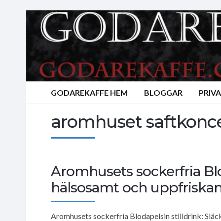
GODAREKAFFE HEM
BLOGGAR
PRIV
aromhuset saftkonc
Aromhusets sockerfria Blod
hälsosamt och uppfriskan
Aromhusets sockerfria Blodapelsin stilldrink: Slä