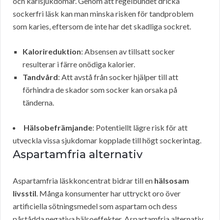
och kärlsjukdomar. Genom att regelbundet dricka
sockerfri läsk kan man minska risken för tandproblem
som karies, eftersom de inte har det skadliga sockret.
Kalorireduktion
: Absensen av tillsatt socker
resulterar i färre onödiga kalorier.
Tandvård
: Att avstå från socker hjälper till att
förhindra de skador som socker kan orsaka på
tänderna.
Hälsobefrämjande
: Potentiellt lägre risk för att
utveckla vissa sjukdomar kopplade till högt sockerintag.
Aspartamfria alternativ
Aspartamfria läskkoncentrat bidrar till en
hälsosam
livsstil
. Många konsumenter har uttryckt oro över
artificiella sötningsmedel som aspartam och dess
påstådda negativa hälsoeffekter. Aspartamfria alternativ