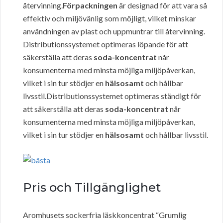
återvinning.
Förpackningen
är designad för att vara så
effektiv och miljövänlig som möjligt, vilket minskar
användningen av plast och uppmuntrar till återvinning.
Distributionssystemet optimeras löpande för att
säkerställa att deras
soda-koncentrat
når
konsumenterna med minsta möjliga miljöpåverkan,
vilket i sin tur stödjer en
hälsosamt
och hållbar
livsstil.Distributionssystemet optimeras ständigt för
att säkerställa att deras
soda-koncentrat
når
konsumenterna med minsta möjliga miljöpåverkan,
vilket i sin tur stödjer en
hälsosamt
och hållbar livsstil.
Pris och Tillgänglighet
Aromhusets sockerfria läskkoncentrat “Grumlig